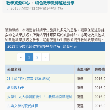
教學資源中心
特色教學教師經驗分享
2013東吳讚老師教學撇步得獎作品
活動緣起：本活動嘗試請學生發揮其多元的思維，觀察並闡述修課
教師之教學技巧，所得結果除可回饋於該教師外，亦可做為其他教
師改進教學技巧之參考，期能促進師生關係並提升教師教學知能。
2013東吳讚老師教學撇步得獎作品 - 總覽列表
«
1
2
»
表單名稱
表單用途
最後修訂
壯士奮鬥記 (宗旨.想法.創意)
優選
2016-09-
創意教師王
優選
2016-09-
大學生:大大學習而後生！--我與楊奕華老師
優選
2016-09-
古典文學的現代詮釋
優選
2016-09-