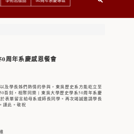
學術出版品
50周年系慶專區
系50周年系慶感恩餐會
，以及學長姊們熱情的參與，東吳歷史系方能屹立至
0吾刻，相聚同樂 | 東吳大學歷史學系50周年系慶
迎於表單留言給母系或師長同學。再次竭誠邀請學長
。謹此。敬祝
維