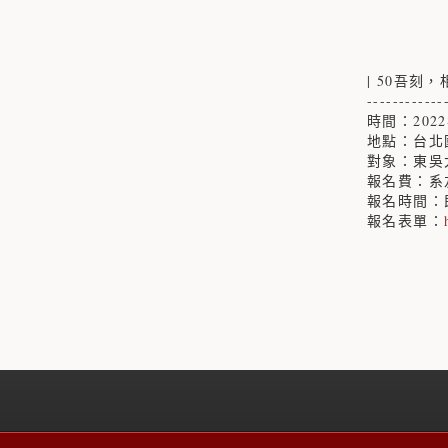
| 50吾刻
------------
時間：2022年
地點：台北
對象：東吳
報名費：系
報名時間：即
報名表單：