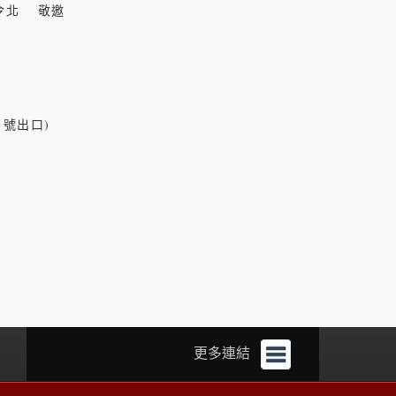
盧令北 敬邀
號出口)
更多連結