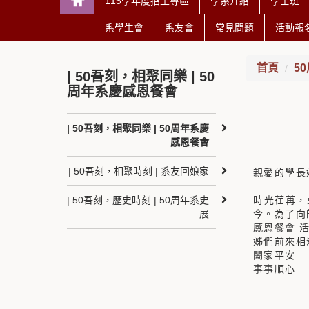
115學年度招生專區
學系介紹
學士班
系學生會
系友會
常見問題
活動報
首頁
5
| 50吾刻，相聚同樂 | 50
周年系慶感恩餐會
| 50吾刻，相聚同樂 | 50周年系慶
感恩餐會
| 50吾刻，相聚時刻 | 系友回娘家
親愛的學長
時光荏苒，
| 50吾刻，歷史時刻 | 50周年系史
今。為了向
展
感恩餐會 
姊們前來相
闔家平安
事事順心