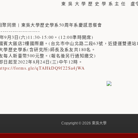
東 吳 大 學 歷 史 學 系 主 任 
，相聚同樂 | 東吳大學歷史學系50周年系慶感恩餐會
---------------------
9月3日(六)11:30-15:00。(12:00準時開席)
國賓大飯店2樓國際廳。(台北市中山北路二段63號，近捷運雙連站1
大學歷史學系(含研究所)師長及系友共180名。
友每人新臺幣500元整。(報名後另行通知繳交)
日起至2022年8月24日(三)中午12時。
https://forms.gle/qTAHkDQ9f22Sa4jWA
Copyright © 2026 東吳大學