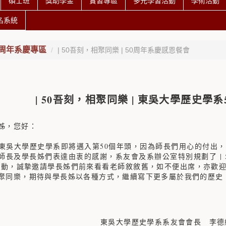
碩士班
獎助學金
實習專區
多元學習活動
學術活動
名系統
0周年系慶專區
| 50吾刻，相聚同樂 | 50周年系慶感恩餐會
| 50吾刻，相聚同樂 | 東吳大學歷史學
姊，您好：
東吳大學歷史學系即將邁入第50個年頭，因為師長們用心的付出
師長及學長姊們表達由衷的感謝，系友會及系辦公室特別規劃了 | 5
活動，誠摯邀請學長姊們前來看看老師敘敘舊，如不便出席，亦歡
聚同樂，期待與學長姊以各種方式，繼續寫下更多屬於我們的歷史
東吳大學歷史學系系友會會長 李德