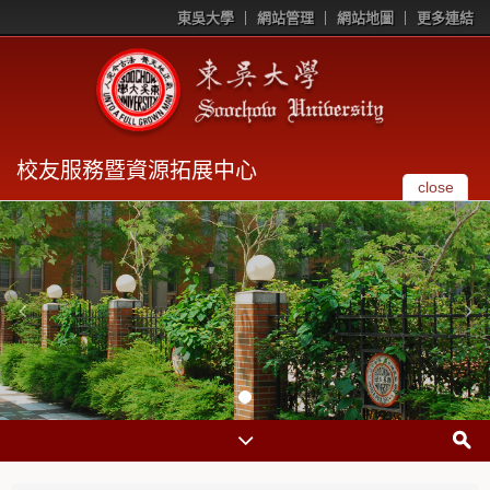
東吳大學
網站管理
網站地圖
更多連結
校友服務暨資源拓展中心
close