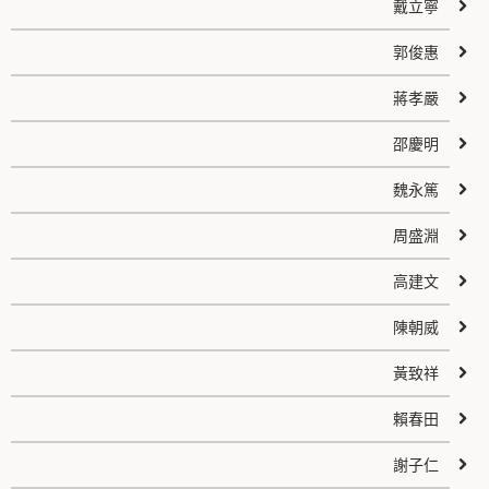
戴立寧
郭俊惠
蔣孝嚴
邵慶明
魏永篤
周盛淵
高建文
陳朝威
黃致祥
賴春田
謝子仁