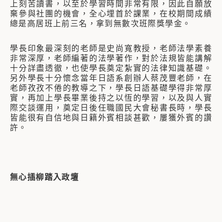
上刻苦讀書，以至於學習時間非常有限，因此自願放
棄參與社團的機會，全心埋首於課業，在校期間成績
總是高居班上前三名，拿到無數次班際獎學金。
學長印象最深刻的老師是史尚寬教授，老師法學素養
非常深厚，老師編著的法學著作，對於法規皆能講解
十分詳盡透徹，也使學長奠定紮實的法律知識基礎。
另外學長十分懷念當年日語系創辦人蔡茂豐老師，在
老師孜孜不倦的教導之下，學長日語基礎學得非常厚
實，再加上學長畢業後持之以恆的學習，以及與人實
際交談運用，奠定日後任職國民大會秘書長時，學長
皆能很有自信地與日籍外賓相談甚歡，屢獲外賓的讚
許。
無心插柳踏入政壇