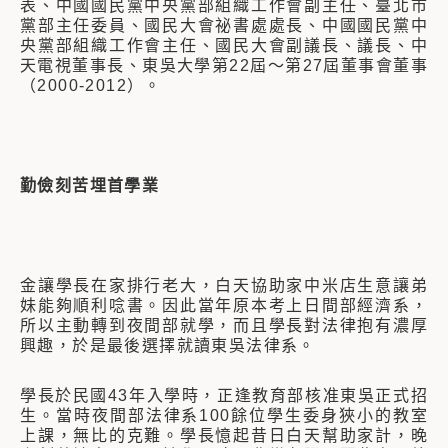
表、中國國民黨中央黨部組織工作會副主任、臺北市
黨部主任委員、國民大會祕書處處長、中國國民黨中
央黨部組織工作會主任、國民大會副議長、議長、中
天電視董事長、東吳大學第22屆～第27屆董事會董事
（2000-2012）。
勤儉刻苦埋首學業
金讓學長在家排行老大，白天協助家中米店生意讓弟
妹能夠順利唸書。因此當年原本考上日間部經濟系，
所以主動轉到夜間部就學，而且學長對法律抱有濃厚
興趣，於是最後選擇就讀東吳法律系。
學長於民國43年入學時，正逢教育部核准東吳正式招
生。當時夜間部法律系100餘位學生委身狹小的教室
上課，無比的克難。學長憶起昔日白天幫助家計，晚