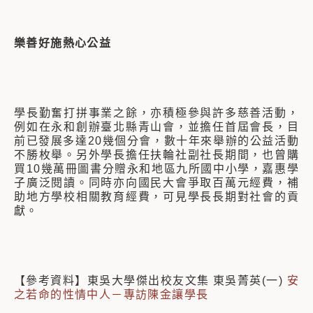
樂善好施熱心公益
學長勤奮打拼事業之餘，亦積極參與許多慈善活動，
例如在永和創辦臺北縣青山會，並擔任首屆會長，目
前已發展多達20幾個分會，數十年來舉辦的公益活動
不勝枚舉。另外學長擔任扶輪社副社長期間，也曾購
買10幾萬冊圖書分贈永和地區九所國中小學，嘉惠學
子廣泛閱讀。同時亦向國民大會爭取百萬元經費，補
助地方學校相關教育經費，可見學長長期對社會的貢
獻。
【參考資料】東吳大學傑出校友文集 東吳菁英(一)
安
之若命的性情中人－專訪陳金讓學長