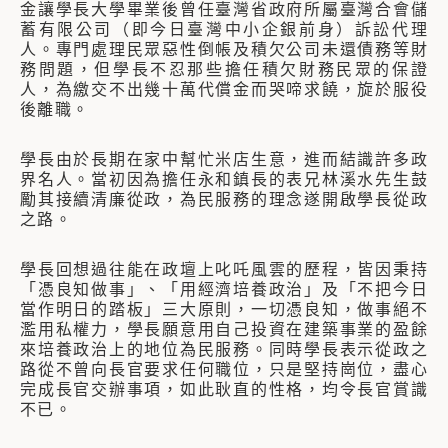
金讓學長大學畢業後曾任臺灣省政府所屬臺灣合會儲
蓄有限公司（即今日臺灣中小企銀前身）訴訟代理
人。專門處理民眾惡性倒帳及積欠公司未還債務等財
務問題，但學長不忍那些擔任積欠財務民眾的保證
人，為繳交不出幾十萬代償金而哭啼求饒，旋於服役
後離職。
學長由於長期在家中幫忙米店生意，進而結識許多政
界名人。當初因為擔任永和鎮長的表兄林溪水先生鼓
勵其接續清廉從政，為民服務的理念遂開啟學長從政
之路。
學長回想過往能在政壇上叱吒風雲的歷程，皆因秉持
「憑良知做事」、「用經濟培養政治」及「不把今日
當作明日的踏板」三大原則，一切憑良知，做事絕不
濫用私權力，學長願意用自己投資在建築事業的盈餘
來培養政治上的地位為民服務。同時學長表示從政之
路從不曾向長官要求任何職位，只是堅持崗位，盡心
完成長官交辦事項，如此耿直的性格，均令長官賞識
不已。