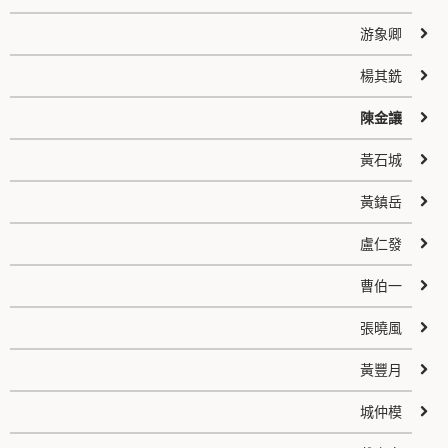
游象卿
楊其銑
陳金讓
黃石城
黃鎮岳
盧仁發
曹伯一
張曉風
黃豐月
城仲模