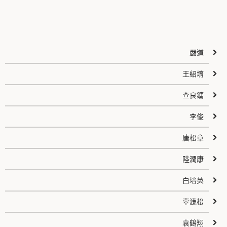
嚴道
王紹堉
查良鏞
李俊
唐松章
陸潤康
白培英
辜濂松
袁鶴翔