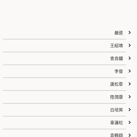
嚴道
王紹堉
查良鏞
李俊
唐松章
陸潤康
白培英
辜濂松
袁鶴翔