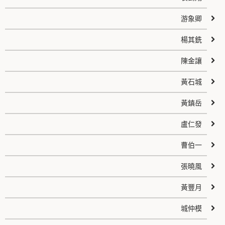
游象卿
楊其銑
陳金讓
黃石城
黃鎮岳
盧仁發
曹伯一
張曉風
黃豐月
城仲模