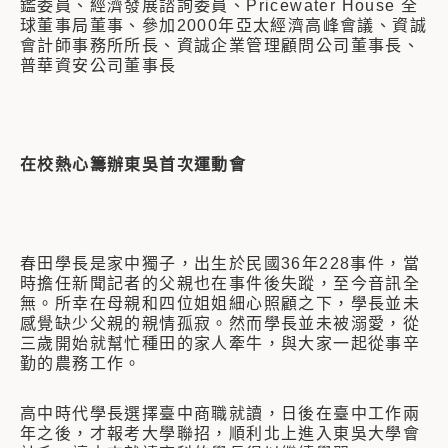
鑑委員、經濟發展諮詢委員、Pricewater House 全
球董事局董事、參加2000年亞太經濟高峰會議、資誠
會計師事務所所長、資誠企業管理顧問公司董事長、
普華資安公司董事長
在校熱心籌辦東吳首次運動會
春田學長是家中獨子，出生於民國36年228事件，當
時擔任新聞記者的父親也在事件後失蹤，至今音訊全
無。所幸在母親和四位姐姐細心照顧之下，學長並未
感覺缺少父親的親情孤寂。然而學長並未被溺愛，從
三歲開始就幫忙種田的家人牽牛，與大家一起從事辛
勤的農務工作。
高中時代學長選擇臺中商職就讀，日後在臺中工作兩
年之後，才報考大學聯招，順利北上進入東吳大學會