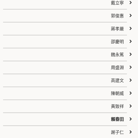
戴立寧
郭俊惠
蔣孝嚴
邵慶明
魏永篤
周盛淵
高建文
陳朝威
黃致祥
賴春田
謝子仁