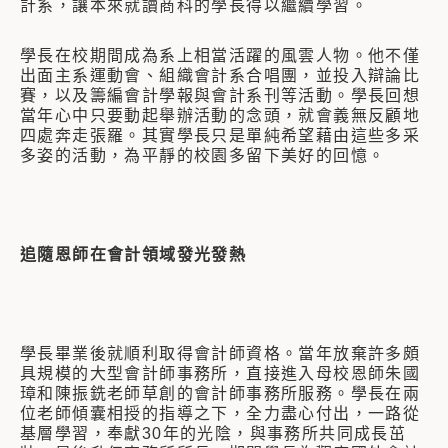
計系，讓本來就讀商科的學長得以繼續學習。
學長在校期間成為系上相當活躍的風雲人物。他不僅
出面主系運動會、組織會計系合唱團，並投入辯論比
賽，以及籌編會計學報與會計系刊等活動。學長回想
當年心中只要動起舉辦活動的念頭，就會義無反顧地
四處奔走張羅。其實學長只是單純希望藉由這些多采
多姿的活動，為平靜的校園多留下美好的回憶。
追隨恩師在會計領域發光發熱
學長畢業後就順利取得會計師資格。當年放棄許多頗
具規模的大型會計師事務所，直接進入母校恩師朱國
璋和陳振銑老師草創的會計師事務所服務。學長在兩
位老師傾囊相授的指導之下，全力盡心付出，一路從
基層學習，奉獻30年的光陰，與事務所共同成長茁