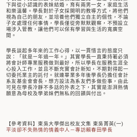
下與從小認識的表妹結婚，育有兩男一女，家庭生活
和樂溫馨。學長對於子女採開明的教導方式，將他們
視為自己的朋友，並培養他們獨立自主的個性，不論
子女處理任何事情，學長僅從旁默默觀察，不預設立
場涉入管教，讓他們可以保有學習與生活的寬廣空
間。
學長談起多年來的工作心得，以一貫惜言的態度只
說：「就是ㄧ年過一年。」其實學長一直秉持著必須
將會計師專業服務做到最好，所以學長在服務生涯全
心投入工作，並且不斷充實會計新知，不期對得起一
切委托業主的託付。就連畢業多年後學長仍擔任會計
系友基金會會長，想方設法為系友們多做些事，由此
可見在學長冷靜不多話的外表之下，其實是澎湃熱情
願意為母校及學弟妹們無私的回饋與付出。
【參考資料】東吳大學傑出校友文集 東吳菁英(一)
平淡卻不失熱情的情義中人－專訪賴春田學長