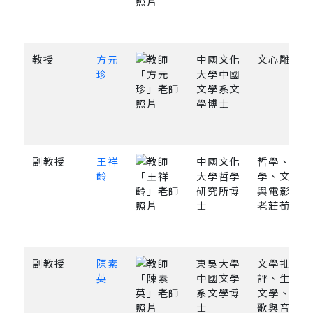
教授
方元
中國文化
文心雕龍
珍
大學中國
文學系文
學博士
副教授
王祥
中國文化
哲學、美
齡
大學哲學
學、文學
研究所博
與電影、
士
老莊荀
副教授
陳素
東吳大學
文學批
英
中國文學
評、生態
系文學博
文學、詩
士
歌與音