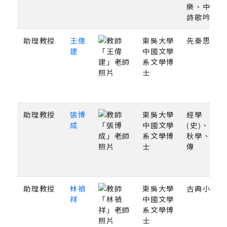
樂、中國
詩歌吟唱
助理教授
王偉
東吳大學
先秦思想
建
中國文學
系文學博
士
助理教授
張博
東吳大學
經學
成
中國文學
(史)、春
系文學博
秋學、左
士
傳
助理教授
林禎
東吳大學
古典小說
祥
中國文學
系文學博
士