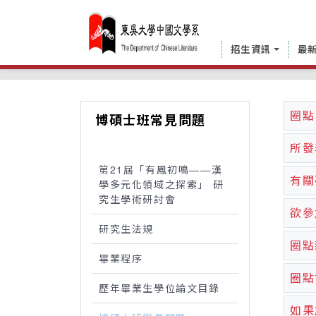
招生資訊
最
中國文學系
博碩士班專區
博碩士班常見
圈點
博碩士班常見問題
所發
第21屆「有鳳初鳴——漢
有關
學多元化領域之探索」 研
究生學術研討會
欲參
研究生法規
圈點
畢業程序
圈點
歷年畢業生學位論文目錄
如果