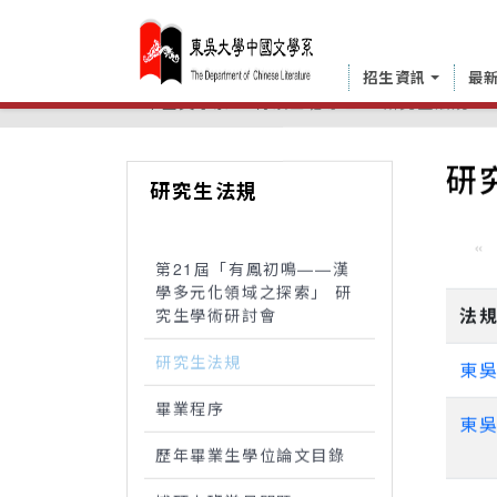
招生資訊
最
中國文學系
博碩士班專區
研究生法規
研
研究生法規
«
第21屆「有鳳初鳴——漢
學多元化領域之探索」 研
法
究生學術研討會
研究生法規
東
畢業程序
東
歷年畢業生學位論文目錄