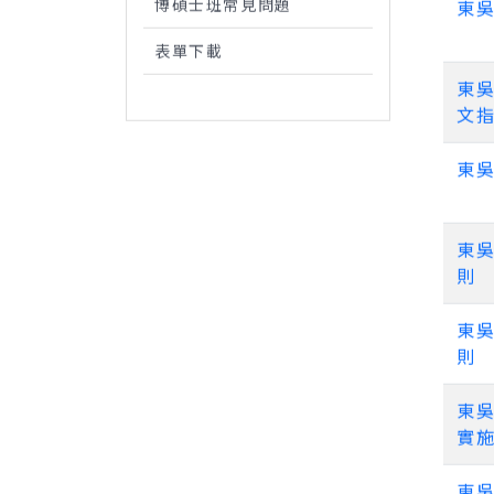
博碩士班常見問題
東
表單下載
東
文
東
東
則
東
則
東
實
東