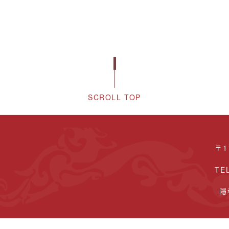
SCROLL TOP
〒1
TE
隱