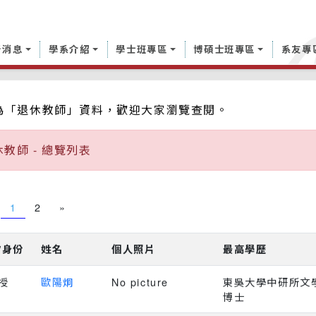
新消息
學系介紹
學士班專區
博碩士班專區
系友專
師
為「退休教師」資料，歡迎大家瀏覽查閱。
教師 - 總覽列表
1
2
»
/身份
姓名
個人照片
最高學歷
授
歐陽炯
No picture
東吳大學中研所文
博士