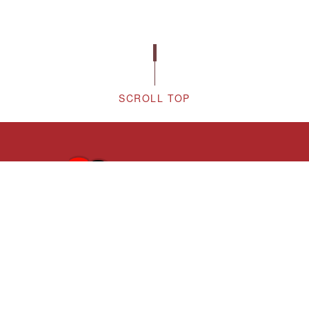
SCROLL TOP
〒111002 台北市士林區臨溪路70號
02-2881-9471
TEL:
(分機：6132)
隱私權保護政策
個人資訊使用說明
東吳大學