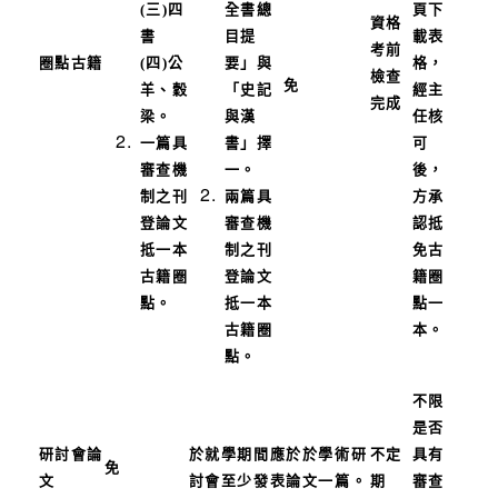
(三)四
全書總
頁下
資格
書
目提
載表
考前
圈點古籍
(四)公
要」與
格，
檢查
免
羊、穀
「史記
經主
完成
梁。
與漢
任核
一篇具
書」擇
可
審查機
一。
後，
制之刊
兩篇具
方承
登論文
審查機
認抵
抵一本
制之刊
免古
古籍圈
登論文
籍圈
點。
抵一本
點一
古籍圈
本。
點。
不限
是否
研討會論
於就學期間應於於學術研
不定
具有
免
文
討會至少發表論文一篇。
期
審查