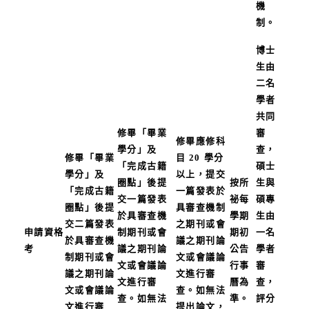
機
制。
博士
生由
二名
學者
共同
修畢「畢業
審
修畢應修科
學分」及
查，
修畢「畢業
目 20 學分
「完成古籍
碩士
學分」及
以上，提交
圈點」後提
按所
生與
「完成古籍
一篇發表於
交一篇發表
祕每
碩專
圈點」後提
具審查機制
於具審查機
學期
生由
交二篇發表
之期刊或會
申請資格
制期刊或會
期初
一名
於具審查機
議之期刊論
考
議之期刊論
公告
學者
制期刊或會
文或會議論
文或會議論
行事
審
議之期刊論
文進行審
文進行審
曆為
查，
文或會議論
查。如無法
查。如無法
準。
評分
文進行審
提出論文，