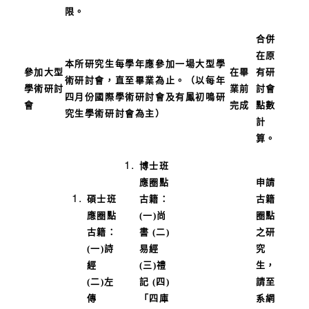
限。
合併
在原
本所研究生每學年應參加一場大型學
參加大型
在畢
有研
術研討會，直至畢業為止。（以每年
學術研討
業前
討會
四月份國際學術研討會及有鳳初鳴研
會
完成
點數
究生學術研討會為主）
計
算。
博士班
應圈點
申請
碩士班
古籍：
古籍
應圈點
(一)尚
圈點
古籍：
書 (二)
之研
(一)詩
易經
究
經
(三)禮
生，
(二)左
記 (四)
請至
傳
「四庫
系網