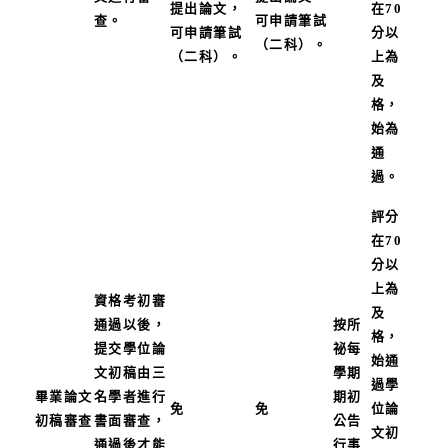
提出論文，
在70
查。
可申請筆試
可申請筆試
分以
（二科）。
（二科）。
上為
及
格，
始為
通
過。
評分
在70
分以
上為
資格考初審
及
通過以後，
按所
格，
提交學位論
祕每
始通
文初稿由三
學期
過學
畢業論文
名學者進行
期初
免
免
位論
初稿審查
書面審查，
公告
文初
通過後才能
行事