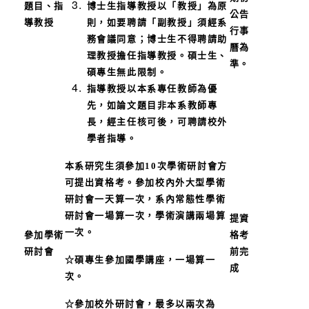
題目、指
博士生指導教授以「教授」為原
公告
導教授
則，如要聘請「副教授」須經系
行事
務會議同意；博士生不得聘請助
曆為
理教授擔任指導教授。碩士生、
準。
碩專生無此限制。
指導教授以本系專任教師為優
先，如論文題目非本系教師專
長，經主任核可後，可聘請校外
學者指導。
本系研究生須參加10次學術研討會方
可提出資格考。參加校內外大型學術
研討會一天算一次，系內常態性學術
研討會一場算一次，學術演講兩場算
提資
一次。
參加學術
格考
研討會
前完
☆碩專生參加國學講座，一場算一
成
次。
☆參加校外研討會，最多以兩次為