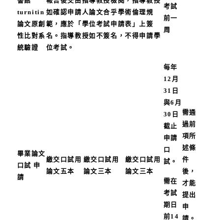
書館
報告後交由指導教授檢閱，指導敎授
考試
turnitin
如確認申請人論文合乎學術倫理規
前一
論文原創
範，應於「學位考試申請表」上簽
周
性比對系
名。指導教授如不簽名，不得申請學
統驗證
位考試。
每年
12月
31日
與6月
需通
30日
過前
截止
項所
申請
述條
口
畢業論文
繳交口試用
繳交口試用
繳交口試用
件
試。
口試 申
論文五本
論文三本
論文三本
後，
請
需在
才能
考試
提出
期日
申
前14
請。