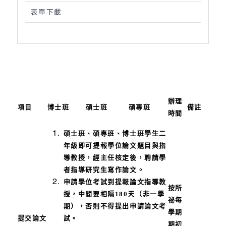
表單下載
辦理
項目
博士班
碩士班
碩專班
備註
時間
碩士班、碩專班、博士班學生二
年級即可提報學位論文題目與指
導教授，經主任核定後，聘請學
者指導研究生寫作論文。
申請學位考試到提報論文指導教
按所
授，中間要相隔180天（非一學
祕每
期），否則不得提出申請論文考
學期
提交論文
試。
期初