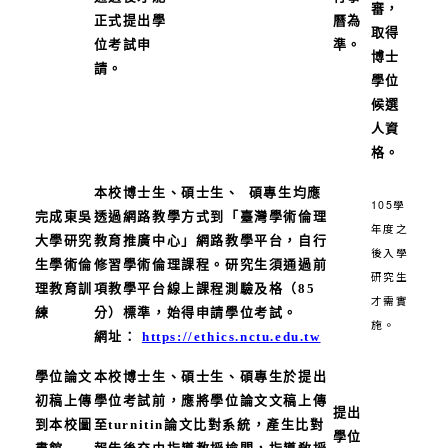
審，
正式提出學
曆為
取得
位考試申
準。
博士
請。
學位
候選
人資
格。
本校博士生、碩士生、 碩專生均應
105學
完成東吳
透過網路教學方式到「臺灣學術倫理
年度之
大學研究
教育推廣中心」網路教學平台，自行
後入學
生學術倫
修習學術倫理課程。研究生須通過前
研究生
理教育訓
項教學平台線上課程測驗及格（85
才需實
練
分）標準，始得申請學位考試。
施。
網址：
https://ethics.nctu.edu.tw
學位論文
本校博士生、碩士生、碩專生於提出
初稿上傳
學位考試前，應將學位論文文稿上傳
提出
到本校圖
至turnitin論文比對系統，產生比對
學位