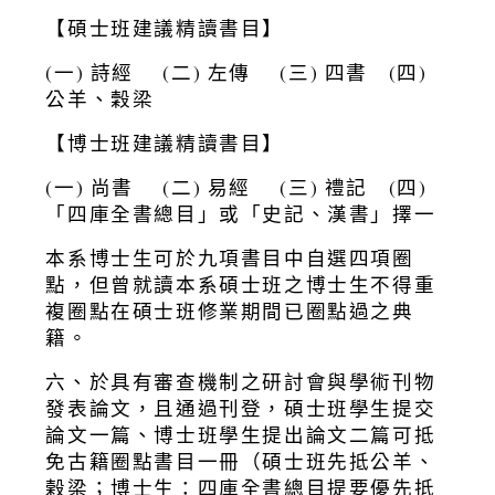
【碩士班建議精讀書目】
(一) 詩經 (二) 左傳 (三) 四書 (四)
公羊、穀梁
【博士班建議精讀書目】
(一) 尚書 (二) 易經 (三) 禮記 (四)
「四庫全書總目」或「史記、漢書」擇一
本系博士生可於九項書目中自選四項圈
點，但曾就讀本系碩士班之博士生不得重
複圈點在碩士班修業期間已圈點過之典
籍。
六、於具有審查機制之研討會與學術刊物
發表論文，且通過刊登，碩士班學生提交
論文一篇、博士班學生提出論文二篇可抵
免古籍圈點書目一冊（碩士班先抵公羊、
榖梁；博士生：四庫全書總目提要優先抵