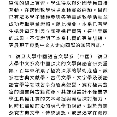
單位的線上實習，學生得以與外國學員直接
互動，在跨國教學現場累積實戰經驗。目前
已有眾多學子積極參與各項華語教學活動並
成功考取專業證照。藉此機會，本系已有學
生遠赴匈牙利與立陶宛進行實習，這些豐碩
的成果，不僅證明了本系扎實的專業訓練，
更展現了東吳中文人走向國際的無限可能。
1. 復旦大學中國語言文學系（中國） 復旦
大學中文系為中國頂尖的文學與語言研究重
鎮，百年來積累了極為深厚的學術底蘊。該
系在古典文獻學、古代文學、文字學及漢語
語言學等領域皆享有極高聲譽，擁有極其豐
富的圖書與古籍資源。其課程設計不僅要求
學生具備扎實的文本考掘與義理探討能力，
同時也鼓勵前沿的現代學術視野。對於有志
深究古典文學、傳統思想，或是渴望在濃厚