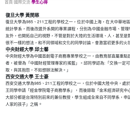
首頁
/
國際交流
/
學生心得
復旦大學 黃閔慈
復旦大學為985、211工程的學校之一，位於中國上海，在大中華
統計學系，而後改選外系開的專業課程，分別為中國金融市場、管理
友外，也開拓自己的視野，不管是對於大陸的生活環境、人，甚至是
很不一樣的想法，和不同領域和文化的同學討論，會激當初更多的火
中央財經大學 邱士馨
中央財經大學為中國首創電子商務專業學校之一，由教育部直屬重點
者，被譽為「中國財經管理專家的搖籃」。邱同學認為:「交換一定
取，與其抱怨，不如想辦法解決。」
西安交通大學 王士豪
西安交通大學為985、211工程的學校之一，位於中國大陸中央，
王同學申請「經金學院電子商務學系」，而後錄取「金禾經濟研究中
大部分都是台灣特別前來的兼任教授，學生組成全來自不同學系，申請
。
人家的孩子」之稱