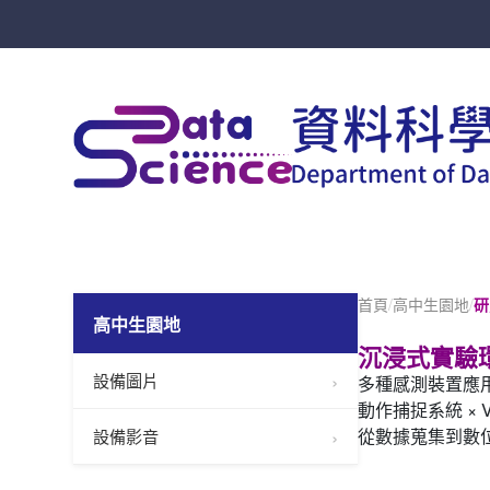
首頁
/
高中生園地
/
研
高中生園地
沉浸式實驗
設備圖片
多種感測裝置應
動作捕捉系統 × V
從數據蒐集到數
設備影音