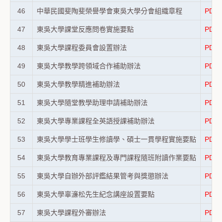
46
中華民國斐陶斐榮譽學會東吳大學分會組織章程
PDF
47
東吳大學課堂反應問卷實施要點
PDF
48
東吳大學課程委員會設置辦法
PDF
49
東吳大學教學跨領域合作補助辦法
PDF
50
東吳大學教學精進補助辦法
PDF
51
東吳大學隨堂教學助理申請補助辦法
PDF
52
東吳大學專業課程全英語授課補助辦法
PDF
53
東吳大學學士班學生修讀學、碩士一貫學程實施要點
PDF
54
東吳大學教育專業課程及專門課程隨班附讀作業要點
PDF
55
東吳大學自辦外部評鑑結果管考與獎懲辦法
PDF
56
東吳大學辜濓松先生紀念講座設置要點
PDF
57
東吳大學課程外審辦法
PDF