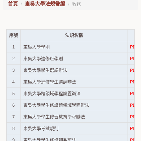
首頁
東吳大學法規彙編
教務
序號
法規名稱
檔
1
東吳大學學則
PDF
2
東吳大學進修班學則
PDF
3
東吳大學學生選課辦法
PDF
4
東吳大學進修學生選課辦法
PDF
5
東吳大學跨領域學程設置辦法
PDF
6
東吳大學學生修讀跨領域學程辦法
PDF
7
東吳大學學生修習教育學程辦法
PDF
8
東吳大學考試規則
PDF
9
東吳大學學生修讀輔系辦法
PDF