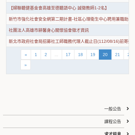
【婦聯聽健基金會高雄至德聽語中心 誠徵教師1-2名】
新竹市強化社會安全網第二期計畫-社區心理衛生中心聘用兼職助理
社團法人高雄市耕馨身心關懷協會徵才資訊
新北市政府社會局招募社工師職務代理人截止日(112/08/16)前寄送
«
1
2
...
17
18
19
20
21
22
»
一般公告
課程公告
求才訊息