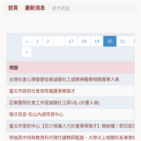
首頁
最新消息
求才訊息
«
1
2
...
17
18
19
20
21
22
»
標題
台灣社會心理復健協會誠徵社工或精神醫療相關專業人員
臺北市政府社會局性騷擾業務徵才
亞東醫院社會工作室誠徵社工師1名 (計畫人員)
徵才訊息-松山內湖早資中心
臺北市家防中心【兒少保護人力計畫專案徵才】開始囉！即日起至11
明倫高中特殊教育科代理代課教師甄選、大學以上相關科系畢業即