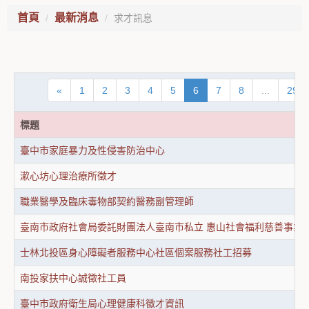
首頁
最新消息
求才訊息
«
1
2
3
4
5
6
7
8
...
29
標題
臺中市家庭暴力及性侵害防治中心
漱心坊心理治療所徵才
職業醫學及臨床毒物部契約醫務副管理師
臺南市政府社會局委託財團法人臺南市私立 惠山社會福利慈善事業
士林北投區身心障礙者服務中心社區個案服務社工招募
南投家扶中心誠徵社工員
臺中市政府衛生局心理健康科徵才資訊