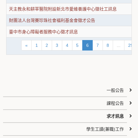
天主教永和耕莘醫院附設新北市愛維養護中心徵社工訊息
財團法人台灣賽珍珠社會福利基金會徵才公告
臺中市身心障礙者服務中心徵才訊息
«
1
2
3
4
5
6
7
8
...
29
一般公告
課程公告
求才訊息
學生工讀(兼職)工作