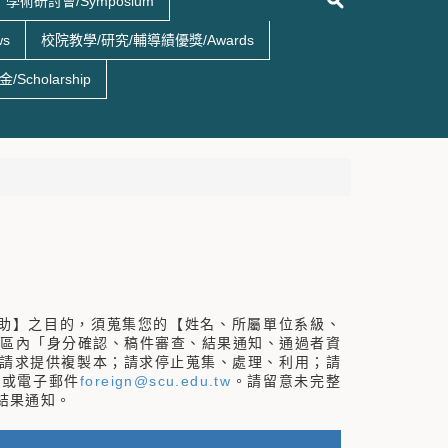
學術研討會/Symposium
ws
校院教學/研究/輔導績優獎/Awards
Scholarship
助】之目的，須蒐集您的【姓名、所屬單位系級、
及地區內「身分確認、稿件審查、結果通知、通過者資
請求提供複製本；請求停止蒐集、處理、利用；請
2或電子郵件
foreign@scu.edu.tw
。請留意未完整
結果通知。