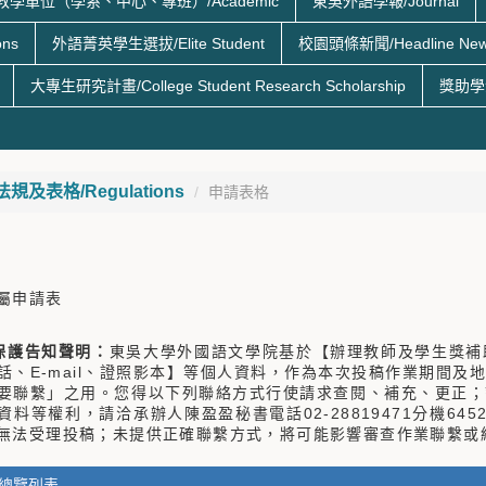
教學單位（學系、中心、專班）/Academic
東吳外語學報/Journal
ns
外語菁英學生選拔/Elite Student
校園頭條新聞/Headline Ne
大專生研究計畫/College Student Research Scholarship
獎助學金/
規及表格/Regulations
申請表格
屬申請表
保護告知聲明：
東吳大學外國語文學院基於【辦理教師及學生獎補
話、E-mail、證照影本】等個人資料，作為本次投稿作業期間
要聯繫」之用。您得以下列聯絡方式行使請求查閱、補充、更正；
資料等權利，請洽承辦人陳盈盈秘書電話02-28819471分機645
無法受理投稿；未提供正確聯繫方式，將可能影響審查作業聯繫或
 總覽列表