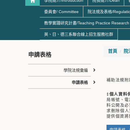
學院簡介/Introduction
院長簡介/Dean
委員會/ Committee
院法規及表格/Regulatio
教學實踐研究計畫/Teaching Practice Research
英、日、德三系聯合線上招生服務社群
首頁
院法
申請表格
學院法規彙編
補助法規附
申請表格
‡
個人資料
局帳號、電
料公開及必
求刪除個人
提供個資將
申請表格 -