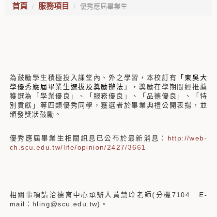
首頁
服務項目
優秀應屆畢業生
為鼓勵學生積極投入課堂內、外之學習，本校訂有
「
東吳大
學優秀應屆畢業生選拔及獎勵辦法
」，
獎勵在學期間經推薦
獲選為「學業優良」、「服務優良」、「品德優良」、「特
別貢獻」等四類優秀同學，獲選者於畢業典禮公開表揚，並
頒發獎狀鼓勵。
優秀應屆畢業生相關訊息已公布於最新消息：
http://web-
ch.scu.edu.tw/life/opinion/2427/3661
相關事項請洽德育中心承辦人黃慧玲老師(分機7104 E-
mail：hling@scu.edu.tw)。