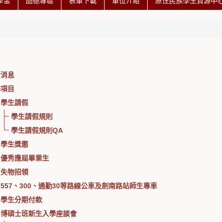
學金
品德專區
表單下載
單位介紹
原住民族學生資源中心 
新消息
務項目
學生請假
學生請假規則
學生請假規則QA
學生獎懲
優秀應屆畢業生
失物招領
557、300、通勤30等路線公車及劍南路站師生專車
學生分期付款
博碩士班新生入學座談會