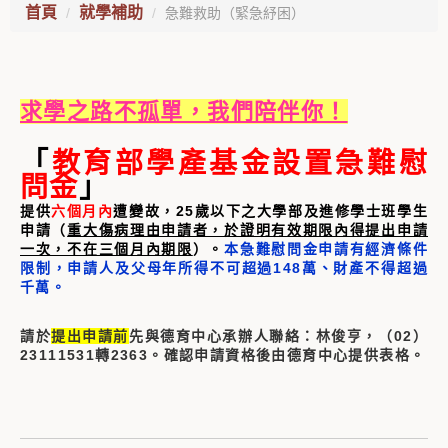
首頁
就學補助
急難救助（緊急紓困）
求學之路不孤單，我們陪伴你！
「
教育部學產基金設置急難慰
問金
」
提供
六個月內
遭變故，25歲以下之大學部及進修學士班學生
申請（
重大傷病理由申請者，於證明有效期限內得提出申請
一次，不在三個月內期限
）。
本急難慰問金申請有經濟條件
限制，申請人及父母年所得不可超過148萬、財產不得超過
千萬。
請於
提出申請前
先與德育中心承辦人聯絡：林俊亨，（02）
23111531轉2363。確認申請資格後由德育中心提供表格。