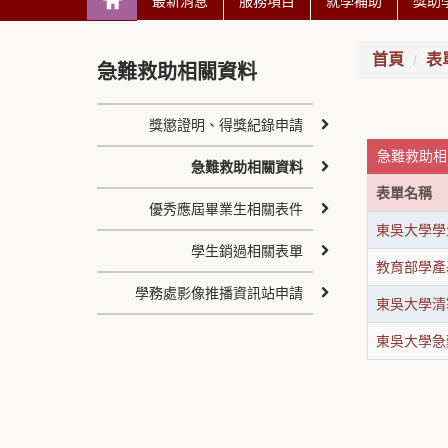
最新消息
服務項目
就學補助
獎助
首頁
表
急難救助相關資料
獎懲證明、得獎紀錄申請
急難救助相
急難救助相關資料
表單名稱
優秀應屆畢業生相關表件
東吳大學學
學生銷過相關表單
教育部學產
學務處影像推播資訊站申請
東吳大學清
東吳大學急