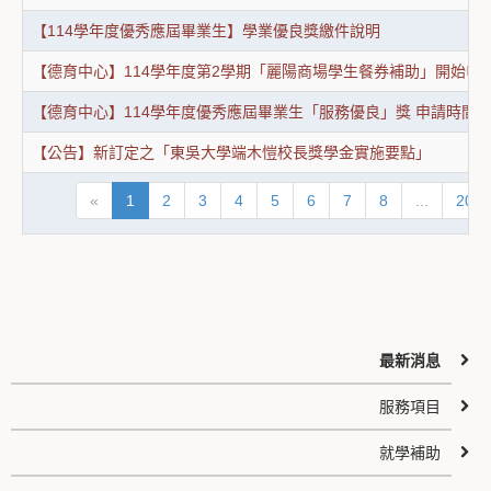
【114學年度優秀應屆畢業生】學業優良獎繳件說明
【德育中心】114學年度第2學期「麗陽商場學生餐券補助」開始申請囉! (申請
【德育中心】114學年度優秀應屆畢業生「服務優良」獎 申請時間2/23(
【公告】新訂定之「東吳大學端木愷校長獎學金實施要點」
«
1
2
3
4
5
6
7
8
...
20
最新消息
服務項目
就學補助