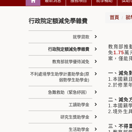
最新消息
服務項目
就學補助
獎助
首頁
就
行政院定額減免學雜費
就學貸款
教育部推
行政院定額減免學雜費
免
1.75
萬
案，僅能
教育部就學優待減免
一、減免
不利處境學生助學計畫助學金(原
1.本國
弱勢學生助學金)
2.於修業
急難救助（緊急紓困）
二、減免
工讀助學金
1.本國籍
2.境外
研究生獎助學金
三、不得
生活助學金