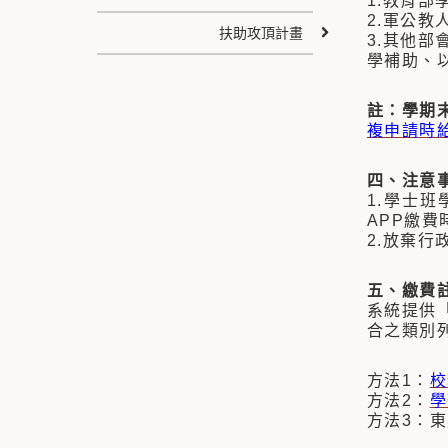
1.教育部
2.軍公教
扶助攻頂計畫
3.其他
學補助、
註：學期
複申請時
四、注意
1.學士
APP繳費
2.放棄
五、繳費
系統提供「
合之類別
方法1：
校
方法2：
學
方法3：東