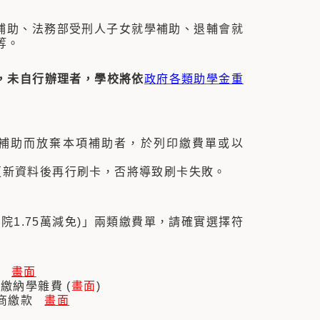
補助、法務部受刑人子女就學補助、退輔會就
等。
，未自行辦理者，學校將依
政府各類助學金重
列補助而放棄本項補助者，於列印繳費單或以
行更新資料後再行刷卡，否將導致刷卡失敗。
院1.75萬減免)」兩類繳費單，請確實選擇符
印
畫面
上繳納學雜費 (
畫面
)
碼超商繳款
畫面