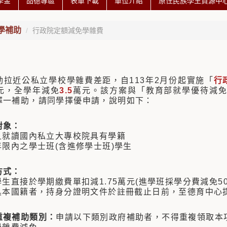
學金
品德專區
表單下載
單位介紹
原住民族學生資源中心 
學補助
行政院定額減免學雜費
動拉近公私立學校學雜費差距，自113年2月份起實施「
行
元，全學年減免
3.5
萬元。該方案與「教育部就學優待減
擇一補助，請同學擇優申請，說明如下：
對象：
籍且就讀國內私立大專校院具有學籍
年限內之學士班(含進修學士班)學生
方式：
學生直接於學期繳費單扣減1.75萬元(進學班採學分費減免50
生具本國籍者，持身分證明文件於註冊截止日前，至德育中心
重複補助類別：
申請以下類別政府補助者，不得重複領取本項