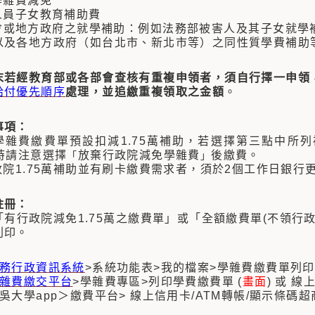
學雜費減免
人員子女教育補助費
部會或地方政府之就學補助：例如法務部被害人及其子女就學
以及各地方政府（如台北市、新北市等）之同性質學費補助
末若經教育部或各部會查核有重複申領者，須自行擇一申領
給付優先順序
處理，並追繳重複領取之金額
。
事項：
班學雜費繳費單預設扣減1.75萬補助，若選擇第三點中所
時請注意選擇
放棄行政院減免學雜費
後繳費。
「
」
行政院1.75萬補助並有刷卡繳費需求者，須於2個工作日銀
註冊：
有行政院減免1.75萬之繳費單」或「全額繳費單(不領行政
列印。
務行政資訊系統
>系統功能表>我的檔案>學雜費繳費單列
雜費繳交平台
>學雜費專區>列印學費繳費單 (
畫面
) 或 線
吳大學app＞繳費平台> 線上信用卡/ATM轉帳/顯示條