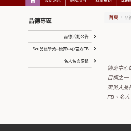
最新消息
服務項目
就學補助
獎助
首頁
品
品德專區
品德活動公告
Scu品德學苑--德育中心官方FB
名人名言語錄
德育中心
目標之一
東吳人品
FB、名人