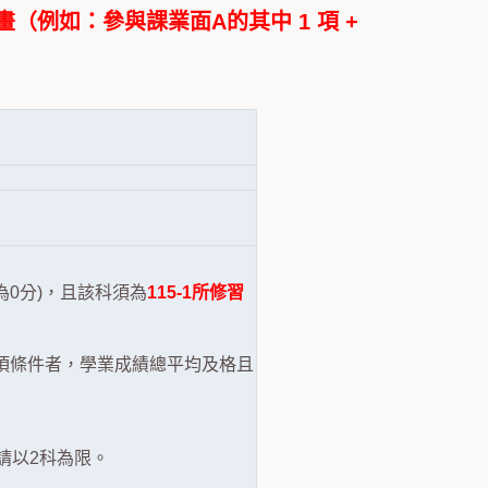
畫（例如：參與課業面A的其中 1 項 +
得為0分)，且該科須為
115-1所修習
合前項條件者，學業成績總平均及格且
請以2科為限。