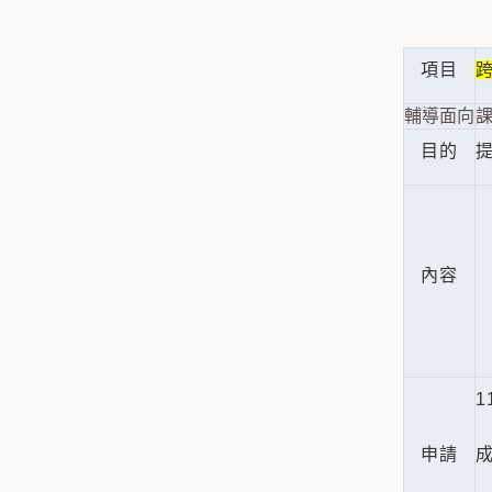
項目
輔導面向
課
目的
內容
1
申請