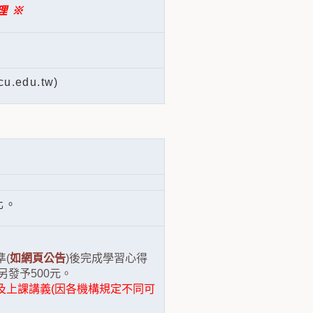
理 ※
edu.tw)
化。
(
如網頁公告
)後完成學習心得
另發予500元。
及上課講義(因各機構規定不同可