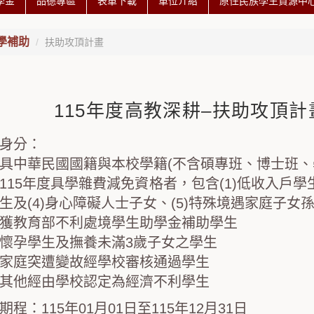
學金
品德專區
表單下載
單位介紹
原住民族學生資源中心 
學補助
扶助攻頂計畫
115年度高教深耕–扶助攻頂
身分：
具中華民國國籍與本校學籍(不含碩專班、博士班、
115年度具學雜費減免資格者，包含
(1)低收入戶學
生及
(4)身心障礙人士子女、
(5)特殊境遇家庭子女
獲教育部
不利處境學生助學金補助學生
懷孕學生及撫養未滿3歲子女之學生
家庭突遭變故經學校審核通過學生
其他經由學校認定為經濟不利學生
期程：115年01月01日至115年12月31日