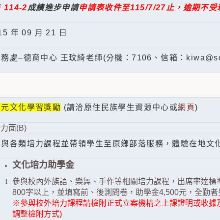
 114-2
成績進步申請
申請表收件至115/7/27止，逾期不受
15 年 09 月 21 日
務處–德育中心 王玟綺老師(分機：7106、信箱：kiwa@scu.
多元文化學習獎勵
(請洽原住民族學生資源中心或
網頁
)
力面(B)
參與各類培力課程並帶領學生至原鄉部落服務，體驗在地文
文化培力助學金
參與校內外族語、樂舞、手作等相關培力課程，出席率達標準
800字以上，並填寫前、後測問卷，助學金4,500元，全勤者
※參與校外培力課程請檢附正式立案機構之上課證明或收據
調整檢附方式)