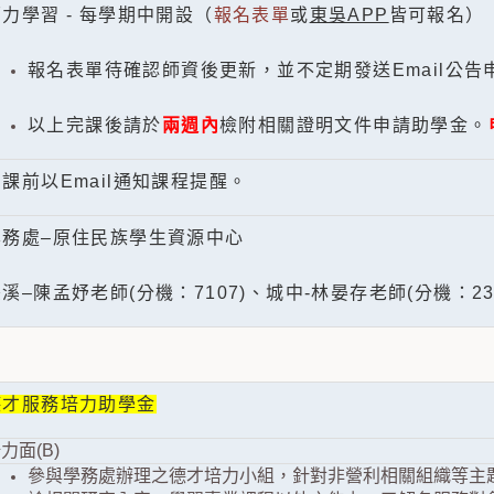
力學習 - 每學期中開設（
報名表單
或
東吳APP
皆可報名）
報名表單待確認師資後更新，並不定期發送Email公告
以上完課後請於
兩週內
檢附相關證明文件申請助學金。
課前以Email通知課程提醒。
學務處–原住民族學生資源中心
溪–陳孟妤老師(分機：7107)、城中-林晏存老師(分機：236
德才服務培力助學金
力面(B)
參與學務處辦理之德才培力小組，針對非營利相關組織等主