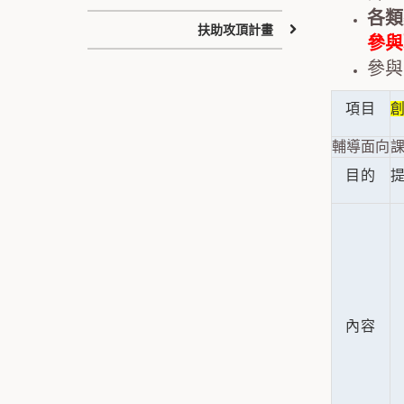
各類
扶助攻頂計畫
參與
參與
項目
輔導面向
課
目的
內容