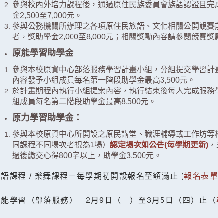
參與校內外培力課程後，通過原住民族委員會族語認證且完成
金2,500至7,000元。
參與公務機關所辦理之各項原住民族語、文化相關公開競賽前
者，獎助學金2,000至8,000元；相關獎勵內容請參閱競賽
原能學習助學金
參與本校原資中心部落服務學習計畫小組，分組提交學習計
內容發予小組成員每名第一階段助學金最高3,500元。
於計畫期程內執行小組提案內容，執行結束後每人完成服務學習
組成員每名第二階段助學金最高8,500元。
原力學習助學金：
參與本校原資中心所開設之原民講堂、職涯輔導或工作坊等
同課程不同場次者視為1場）
認定場次如公告(每學期更新)
，
過後繳交心得800字以上，助學金3,500元。
族語課程 / 樂舞課程－每學期初開設報名至額滿止 (
報名表
原能學習（部落服務）－2月9日（一）至3月5日（四）止（