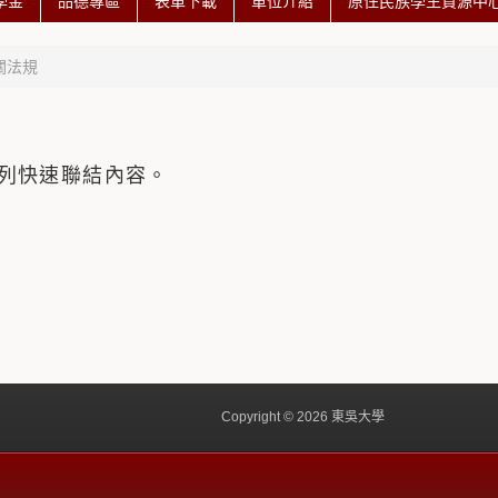
學金
品德專區
表單下載
單位介紹
原住民族學生資源中心 
關法規
列快速聯結內容。
Copyright © 2026 東吳大學