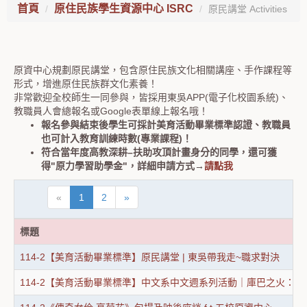
首頁
原住民族學生資源中心 ISRC
原民講堂 Activities
原資中心規劃原民講堂，包含原住民族文化相關講座、手作課程等
形式，增進原住民族群文化素養！
非常歡迎全校師生一同參與，皆採用東吳APP(電子化校園系統)、
教職員人會總報名或Google表單線上報名哦！
報名參與結束後學生可採計美育活動畢業標準認證、教職員
也可計入教育訓練時數(專業課程)！
符合當年度高教深耕–扶助攻頂計畫身分的同學，還可獲
得"原力學習助學金"，詳細申請方式→
請點我
«
1
2
»
標題
114-2【美育活動畢業標準】原民講堂 | 東吳帶我走~職求對決
114-2【美育活動畢業標準】中文系中文週系列活動｜庫巴之火：論鄒