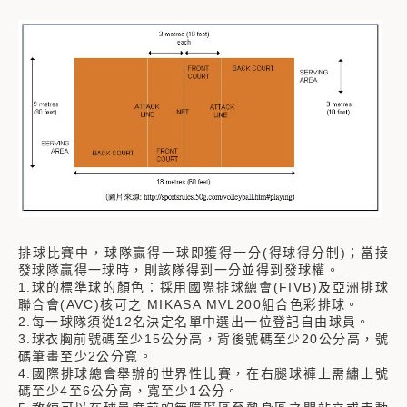
排球比賽中，球隊贏得一球即獲得一分(得球得分制)；當接
發球隊贏得一球時，則該隊得到一分並得到發球權。
1.球的標準球的顏色：採用國際排球總會(FIVB)及亞洲排球
聯合會(AVC)核可之 MIKASA MVL200組合色彩排球。
2.每一球隊須從12名決定名單中選出一位登記自由球員。
3.球衣胸前號碼至少15公分高，背後號碼至少20公分高，號
碼筆畫至少2公分寬。
4.國際排球總會舉辦的世界性比賽，在右腿球褲上需繡上號
碼至少4至6公分高，寬至少1公分。