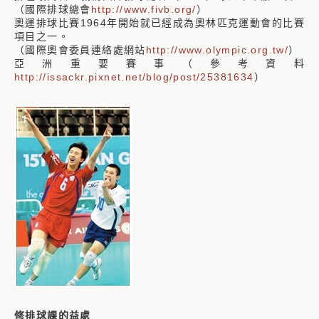
（國際排球總會
http://www.fivb.org/
）
奧運排球比賽1964年開始就已經成為奧林匹克運動會的比賽
項目之一。
（國際奧會委員連絡處網站
http://www.olympic.org.tw/
）
亞洲重要賽事（參考資料
http://issackr.pixnet.net/blog/post/25381634
）
修排球課的益處