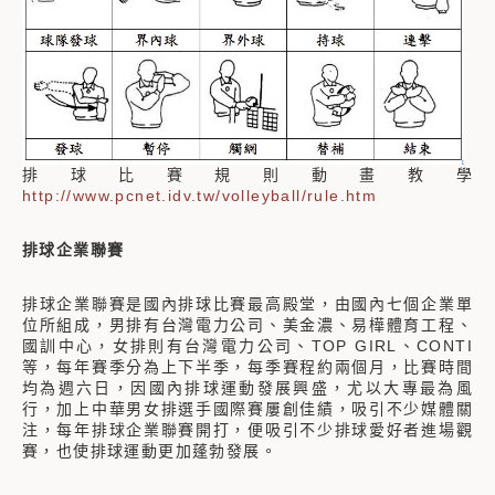
排球比賽規則動畫教學
http://www.pcnet.idv.tw/volleyball/rule.htm
排球企業聯賽
排球企業聯賽是國內排球比賽最高殿堂，由國內七個企業單
位所組成，男排有台灣電力公司、美金濃、易樺體育工程、
國訓中心，女排則有台灣電力公司、TOP GIRL、CONTI
等，每年賽季分為上下半季，每季賽程約兩個月，比賽時間
均為週六日，因國內排球運動發展興盛，尤以大專最為風
行，加上中華男女排選手國際賽屢創佳績，吸引不少媒體關
注，每年排球企業聯賽開打，便吸引不少排球愛好者進場觀
賽，也使排球運動更加蓬勃發展。