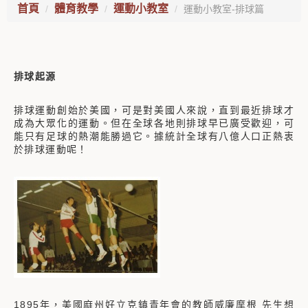
首頁
體育教學
運動小教室
運動小教室-排球篇
排球起源
排球運動創始於美國，可是對美國人來說，直到最近排球才
成為大眾化的運動。但在全球各地則排球早已廣受歡迎，可
能只有足球的熱潮能勝過它。據統計全球有八億人口正熱衷
於排球運動呢！
1895年，美國麻州好立克鎮青年會的教師威廉摩根 先生想