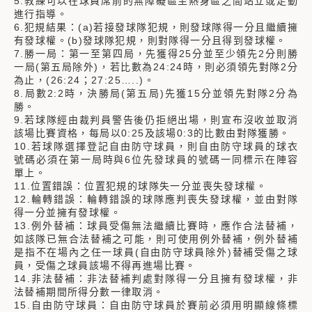
5.教練可以在球員席前的無障礙區至熱身區之間站立或走動
進行指導。
6.犯規結果：(a)若接發球隊犯規，則發球隊得一分且繼續擁
有發球權。(b)發球隊犯規，則對隊得一分且得到發球權。
7.勝一局：第一至第四局，先獲得25分並至少領先2分則勝
一局(第五局除外)，若比數為24:24時，則必須領先對隊2分
為止，(26:24；27:25…..)。
8.局數2:2時，決勝局(第五局)先獲15分並領先對隊2分為
勝。
9.若球隊經由裁判員警告後仍拒絕出場，則宣布沒收並取消
該場比賽資格，每局以0:25及該場0:3的比數由對隊獲勝。
10.若球隊選擇登記自由防守球員，則自由防守球員的球衣
號碼必須在第一局時與6位先發球員的號碼一同標示在陣容
單上。
11.位置錯誤：位置犯規的球隊失一分並喪失發球權。
12.輪轉錯誤：輪轉錯誤的球隊應判喪失發球權，並由對隊
得一分並擁有發球權。
13.例外替補：球員受傷無法繼續比賽時，應作合法替補，
如該隊已無合法替補之可能，則可使用例外替補，例外替補
是指不在場內之任一球員(自由防守球員除外)替補受傷之球
員，受傷之球員該場不得再進場比賽。
14.非法替補：非法替補判處對隊得一分且擁有發球權，非
法替補期間所得分數一律取消。
15.自由防守球員：自由防守球員於賽前必須用明顯線條標