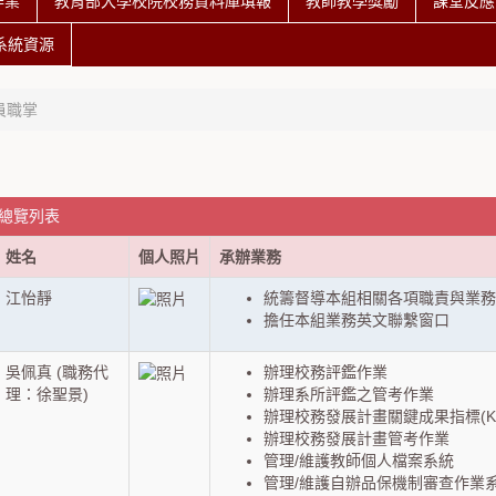
作業
教育部大學校院校務資料庫填報
教師教學獎勵
課堂反應
系統資源
員職掌
 總覽列表
姓名
個人照片
承辦業務
江怡靜
統籌督導本組相關各項職責與業務
擔任本組業務英文聯繫窗口
吳佩真 (職務代
辦理校務評鑑作業
理：徐聖景)
辦理系所評鑑之管考作業
辦理校務發展計畫關鍵成果指標(K
辦理校務發展計畫管考作業
管理/維護教師個人檔案系統
管理/維護自辦品保機制審查作業