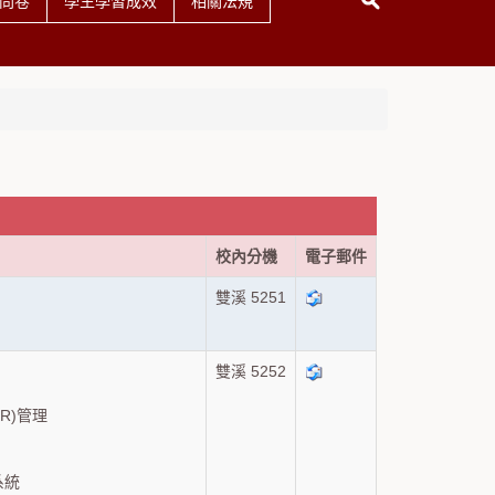
問卷
學生學習成效
相關法規
校內分機
電子郵件
雙溪 5251
雙溪 5252
R)管理
系統