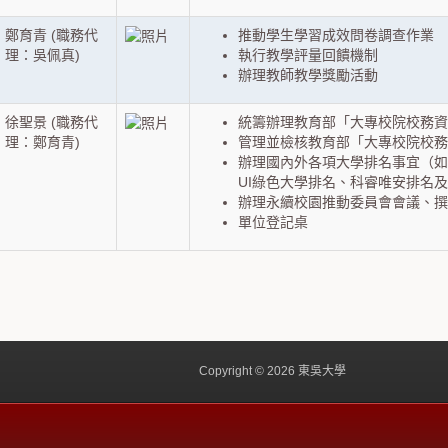
鄭育青 (職務代
推動學生學習成效問卷調查作業
理：吳佩真)
執行教學評量回饋機制
辦理教師教學獎勵活動
徐聖景 (職務代
統籌辦理教育部「大專校院校務
理：鄭育青)
管理並檢核教育部「大專校院校務
辦理國內外各項大學排名事宜（如
UI綠色大學排名、科睿唯安排名
辦理永續校園推動委員會會議、撰
單位登記桌
Copyright © 2026 東吳大學