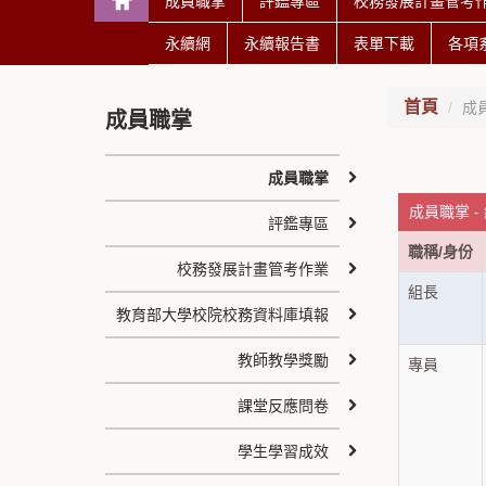
成員職掌
評鑑專區
校務發展計畫管考
永續網
永續報告書
表單下載
各項
首頁
成
成員職掌
成員職掌
成員職掌 -
評鑑專區
職稱/身份
校務發展計畫管考作業
組長
教育部大學校院校務資料庫填報
教師教學獎勵
專員
課堂反應問卷
學生學習成效