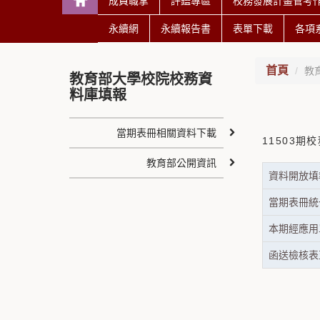
成員職掌
評鑑專區
校務發展計畫管考
永續網
永續報告書
表單下載
各項
首頁
教
教育部大學校院校務資
料庫填報
當期表冊相關資料下載
11503
教育部公開資訊
資料開放填
當期表冊統
本期經應用
函送檢核表