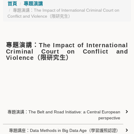
首頁
專題演講
專題演講：The Impact of International Criminal Court on
Conflict and Violence（限研究生）
專題演講：The Impact of International
Criminal Court on Conflict and
Violence（限研究生）
專題演講：The Belt and Road Initiative: a Central European
perspective
專題講座：Data Methods in Big Data Age（學習護照認證）