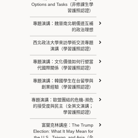
Options and Tasks（非修課生學
習護照認證）
專題演講：魏晉南北朝儒道互補
的政治理想
西北政法大學來訪學術交流專題
演講（學習護照認證）
專題演講：文化價值如何行塑當
代國際關係（學習護照認證）
專題演講：韓國學生在台留學與
創業經驗（學習護照認證）
專題演講：歐盟團結的危機-瀕危
的接受度與民主（全英文演講；
學習護照認證）
富蘭克林講座：The Trump
Election: What It May Mean for
the U.S., Taiwan, and Asia（全