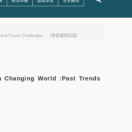
源
政治學報
獎助學金
學生園地
ds and Future Challenges （學習護照認證）
anging World :Past Trends