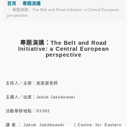
首頁
專題演講
專題演講：The Belt and Road Initiative: a Central European
perspective
專題演講：The Belt and Road
Initiative: a Central European
perspective
主持人／主辦：吳雨蒼老師
主講人／出席：Jakub Jakóbowski
活動舉辦地點：D1002
講者：Jakub Jakóbowski （Centre for Eastern