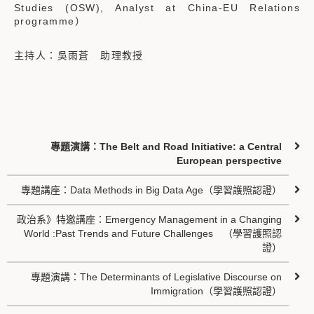
Studies (OSW), Analyst at China-EU Relations
programme）
主持人：吳雨蒼 助理教授
專題演講：The Belt and Road Initiative: a Central
European perspective
專題講座：Data Methods in Big Data Age（學習護照認證）
政治系》特邀講座：Emergency Management in a Changing
World :Past Trends and Future Challenges （學習護照認
證）
專題演講：The Determinants of Legislative Discourse on
Immigration（學習護照認證）