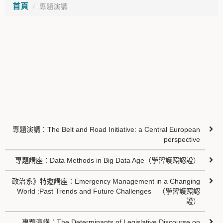
首頁
專題演講
專題演講：The Belt and Road Initiative: a Central European
perspective
專題講座：Data Methods in Big Data Age（學習護照認證）
政治系》特邀講座：Emergency Management in a Changing
World :Past Trends and Future Challenges （學習護照認
證）
專題演講：The Determinants of Legislative Discourse on