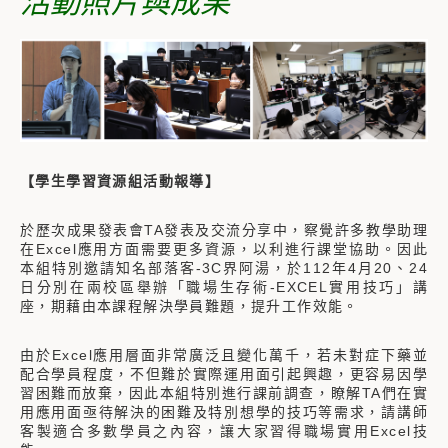
活動照片與成果
【學生學習資源組活動報導】
於歷次成果發表會TA發表及交流分享中，察覺許多教學助理
在Excel應用方面需要更多資源，以利進行課堂協助。因此
本組特別邀請知名部落客-3C界阿湯，於112年4月20、24
日分別在兩校區舉辦「職場生存術-EXCEL實用技巧」講
座，期藉由本課程解決學員難題，提升工作效能。
由於Excel應用層面非常廣泛且變化萬千，若未對症下藥並
配合學員程度，不但難於實際運用面引起興趣，更容易因學
習困難而放棄，因此本組特別進行課前調查，瞭解TA們在實
用應用面亟待解決的困難及特別想學的技巧等需求，請講師
客製適合多數學員之內容，讓大家習得職場實用Excel技