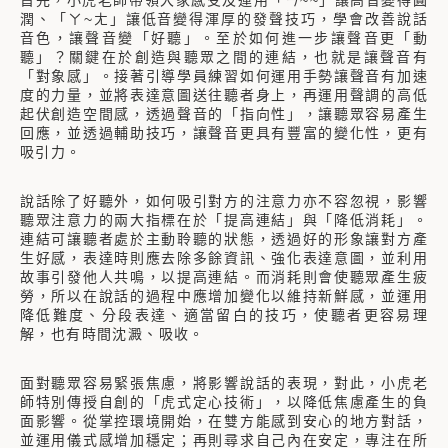
首先，小虎老師帶領大家感受及運用「ㄣ~~」讓高音變得圓
潤、「ㄚ~ㄤ」讓低音變得渾厚的發聲技巧，學會改善說話
音色，讓聲音變「好聽」。至於如何進一步讓聲音更「動
聽」？關鍵在於創造與聽眾之間的連結，也就是讓聲音有
「對象感」。接著引導學員練習如何運用手勢讓聲音有加速
度的力量，並將表達意圖送往聽者身上，再運用聲調的高低
起伏創造空間感，透過聲音的「指向性」，讓聽眾容易產生
回應，並透過輔助技巧，讓聲音更具有豐富的變化性，更有
吸引力。
說話除了好聽外，如何吸引對方的注意力亦不容忽視，影響
聽眾注意力的兩大指標在於「提高連結」與「降低消耗」。
連結可讓聽者處於主動聆聽的狀態，透過好的形象讓對方產
生好感，表達時則應去除多餘資訊、強化表達意圖，並利用
故事引發他人共鳴，以提高連結。而消耗則會使聽眾產生疲
勞，所以在說話的過程中應增加變化以維持新鮮感，並運用
降低難度、分段表達、適當留白的技巧，使聽者更容易理
解，也有時間沈澱、吸收。
面對聽眾容易緊張焦慮，將影響說話的表現，對此，小虎老
師特別傳授自創的「虎式定心技術」，以降低焦慮產生的負
面影響。從掌控環境開始，在雙方能感到安心的地方對話，
並運用儀式感增加穩定；再則尋求自己內在安定，專注在所