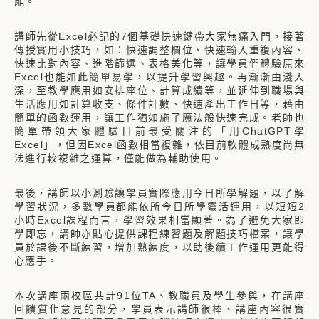
能。
講師先從Excel必記的7個基礎快速鍵帶大家無痛入門，接著
傳授實用小技巧，如：快速調整欄位、快速輸入重複內容、
快速比對內容、進階篩選、表格美化等，讓學員們體驗原來
Excel也能如此簡單易學，以提升學習興趣。再漸漸由淺入
深，至教學應用如安排座位、計算成績等，並延伸到職場與
生活應用如計算收支、條件計數、快速產出工作日等，藉由
簡單的函數運用，讓工作猶如施了魔法般快速完成。老師也
簡單帶領大家體驗目前最受關注的「用ChatGPT學
Excel」，但因Excel函數相當複雜，依目前軟體成熟度尚無
法進行較複雜之運算，僅能做為輔助使用。
最後，講師以小測驗讓學員實際應用今日所學解題，以了解
學習狀況，多數學員都能依所今日所學靈活運用，以短短2
小時Excel課程而言，學習效果相當顯著。為了避免大家即
學即忘，講師亦貼心提供課程練習題及解題技巧檔案，讓學
員於課後不斷練習，增加熟練度，以助後續工作運用更能得
心應手。
本次講座兩校區共計91位TA、教職員及學生參與，在講座
回饋質化意見的部分，學員表示講師很棒、講座內容很實