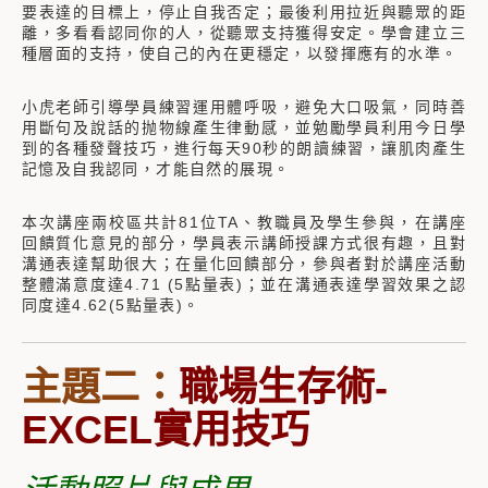
要表達的目標上，停止自我否定；最後利用拉近與聽眾的距
離，多看看認同你的人，從聽眾支持獲得安定。學會建立三
種層面的支持，使自己的內在更穩定，以發揮應有的水準。
小虎老師引導學員練習運用體呼吸，避免大口吸氣，同時善
用斷句及說話的抛物線產生律動感，並勉勵學員利用今日學
到的各種發聲技巧，進行每天90秒的朗讀練習，讓肌肉產生
記憶及自我認同，才能自然的展現。
本次講座兩校區共計81位TA、教職員及學生參與，在講座
回饋質化意見的部分，學員表示講師授課方式很有趣，且對
溝通表達幫助很大；在量化回饋部分，參與者對於講座活動
整體滿意度達4.71 (5點量表)；並在溝通表達學習效果之認
同度達4.62(5點量表)。
主題二：
職場生存術-
EXCEL實用技巧