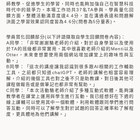
師教學、促進學生的學習，同時也能夠加強自己在智慧科技
時代中的競爭力。本場工作坊共37名TA參與，學員量化回
饋方面，整體活動滿意度達4.4分，並在溝通表達和問題解
決面之學習效果認同度皆為4.6分(問卷為5分量表)。
學員質化回饋部分(以下評語擷取自學生回饋問卷內容)：
A同學：「非常謝謝駱老師的介紹，對於自身學習以及使用
於TA的班級都非常實用，其中很喜歡老師介紹的Menti以及
Otter，未來會想要使用兩個網站增加課堂上的趣味性與互
動。」
B同學：「這次的講座讓我認識到很多跟AI相關的工作輔助
工具，之前都只知道chatGPT。老師的講解也相當容易理
解，介紹的幾個工具也對之後不只是助教課，對日後其他可
課程做報告或是做筆記也都非常有幫助。」
C同學：「本次活動駱老師介紹了多種互動式軟體，能夠讓
教學者在課堂上運用與學生進行互動。我已經想好在下週的
線上課輔可以使用其中一個軟體，利用軟體跟同學們進行問
答互動，同時可以了解學生對於試題的回答正確率和了解程
度，更具體地為他們講解。」