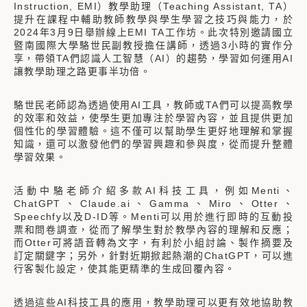
Instruction, EMI）教學助理（Teaching Assistant, TA）
提升在課程中輔助教師教學與學生學習之技巧與能力，於
2024年3月9日舉辦線上EMI TA工作坊。此次特別邀請國立
暨南國際大學駱世民副教授擔任講師，透過3小時的實作分
享，帶領TA們認識人工智慧（AI）的趨勢，學習如何運用AI
讓教學助理之路更事半功倍。
駱世民老師認為透過使用AI工具，教師或TA們可以提高教學
的效率和效益，使學生更加專注於學習內容，並且提供更加
個性化的學習體驗。這不僅可以幫助學生更好地理解和掌握
知識，還可以激發他們的學習興趣和參與度，從而提升整體
學習效果。
活動中駱老師介紹多款AI科技工具，例如Menti、
ChatGPT、Claude.ai、Gamma、Miro、Otter、
Speechfy以及D-ID等。Menti可以用於進行即時的互動投
票和問卷調查，從而了解學生對於教學內容的理解和反應；
而Otter可將語音轉為文字，有利於小組討論、製作摘要及
訂定關鍵字；另外，針對近期掀起熱潮的ChatGPT，可以進
行客製化設定，使其能更精準的生成回覆內容。
透過這些AI科技工具的應用，教學助理可以更有效地協助教