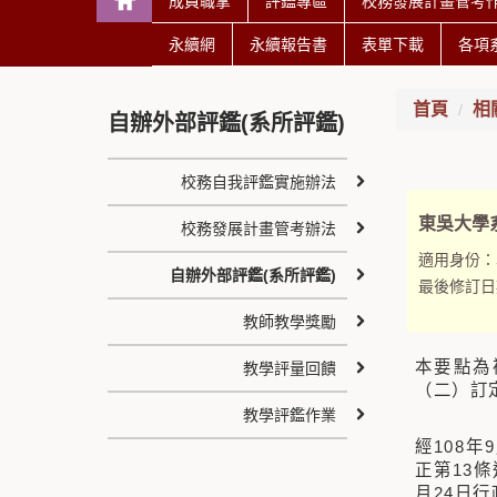
成員職掌
評鑑專區
校務發展計畫管考
永續網
永續報告書
表單下載
各項
首頁
相
自辦外部評鑑(系所評鑑)
校務自我評鑑實施辦法
東吳大學
校務發展計畫管考辦法
適用身份：
自辦外部評鑑(系所評鑑)
最後修訂日
教師教學獎勵
本要點為
教學評量回饋
（二）訂
教學評鑑作業
經108年
正第13條
月24日