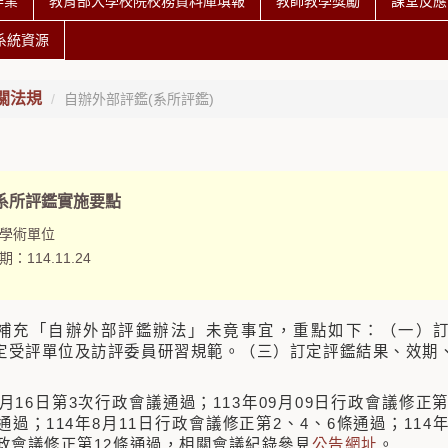
作業
教育部大學校院校務資料庫填報
教師教學獎勵
課堂反應
系統資源
關法規
自辦外部評鑑(系所評鑑)
系所評鑑實施要點
學術單位
期：
114.11.24
補充「自辦外部評鑑辦法」未竟事宜，重點如下：（一）
定受評單位及訪評委員研習規範。（三）訂定評鑑結果、效期
9月16日第3次行政會議通過；113年09月09日行政會議修正第
通過；114年8月11日行政會議修正第2、4、6條通過；114年
行政會議修正第12條通過，相關會議紀錄參見
公告網址
。