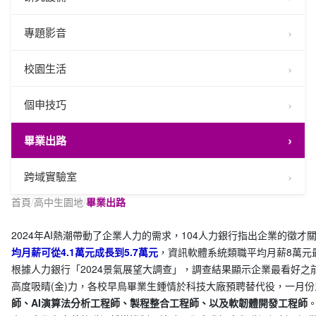
專題影音
校園生活
個申技巧
畢業出路
跨域實驗室
首頁
/
高中生園地
/
畢業出路
2024年AI熱潮帶動了企業人力的需求，104人力銀行指出企業的徵才
均月薪可從4.1萬元成長到5.7萬元
，資訊軟體系統類職平均月薪8萬元
根據人力銀行「2024景氣展望大調查」，調查結果顯示企業最看好之前三
高度吸睛(金)力，各校早鳥畢業生鍾情於科技大廠預聘替代役，一月
師、AI演算法分析工程師、製程整合工程師、以及軟韌體開發工程師