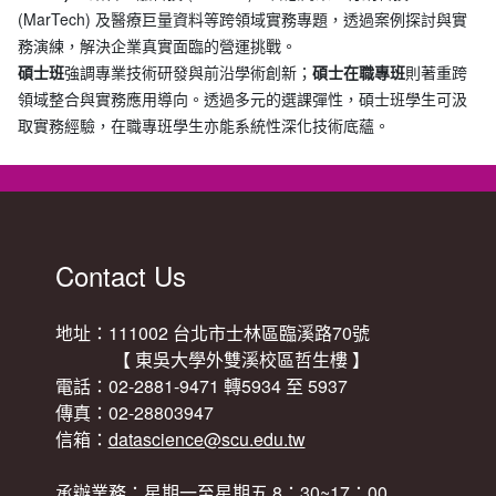
(MarTech) 及醫療巨量資料等跨領域實務專題，透過案例探討與實
務演練，解決企業真實面臨的營運挑戰。
碩士班
強調專業技術研發與前沿學術創新；
碩士在職專班
則著重跨
領域整合與實務應用導向。透過多元的選課彈性，碩士班學生可汲
取實務經驗，在職專班學生亦能系統性深化技術底蘊。
Contact Us
地址：111002 台北市士林區臨溪路70號
【 東吳大學外雙溪校區哲生樓 】
電話：02-2881-9471 轉5934 至 5937
傳真：02-28803947
信箱：
datascience@scu.edu.tw
承辦業務：星期一至星期五 8：30~17：00