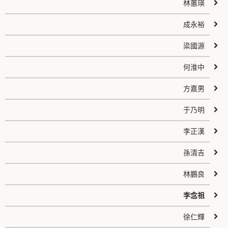
林蕙瑛
成永裕
梁國源
何淮中
方嘉男
于乃明
李正漢
孫清吉
林鵬良
李念祖
徐仁輝