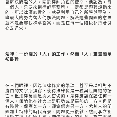
會解決問題的人。關於律師角色的使命，他認為，每
一個人，只要來到律師事務所，一定都是帶著煩惱來
的，所以律師該做的，就是利用自己的所學與專業，
盡最大的努力替人們解決問題，解決這些問題的意思
並不是要尋找標準答案，而是在每一個階段都持著良
心去追求。
法律：一份關於「人」的工作，然而「人」筆畫簡單
卻最難
在人們眼裡，因為法律條文的繁瑣，甚至是以相對不
淺白的文字所撰寫，使得法律像是一種與世隔絕的語
言。但法律反而是與人密切的，法律應該保護任何一
個人，無論他在社會上是強勢或是弱勢的一方。但是
有時候，保護某一方，卻會傷害另一方，尤其人的問
題加上特殊的時代背景，問題更形複雜，然而李念祖
律師秉持「保衛人權，伸張正義」的理念，為當事者