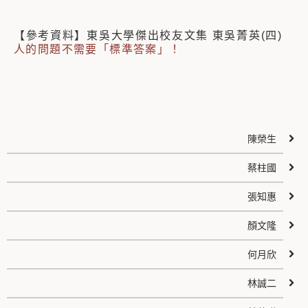
【參考資料】東吳大學傑出校友文集 東吳菁英(四)
人的問題不需要「標準答案」！
陳榮生
蔡柱國
張知惠
顏文隆
何月欣
林誠二