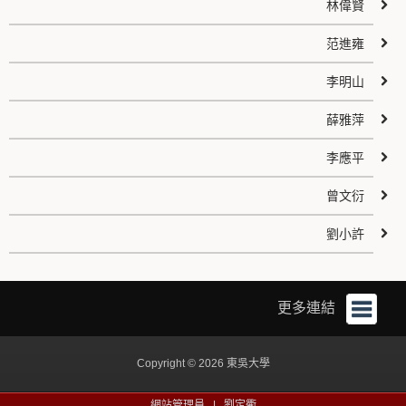
林偉賢
范進雍
李明山
薛雅萍
李應平
曾文衍
劉小許
更多連結
Copyright © 2026 東吳大學
網站管理員 |
劉定衢