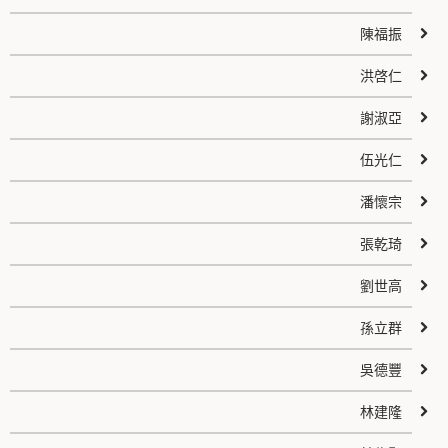
陳福振
洪啓仁
謝淑亞
伍光仁
潘懷宗
張乾琦
劉世高
孫立群
吳德豐
林建隆