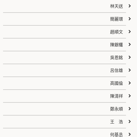
林天送
簡麗環
趙順文
陳銀欉
吳恩銘
呂信雄
高國倫
陳清祥
鄭永順
王 浩
何基丞