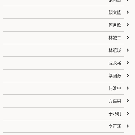
顏文隆
何月欣
林誠二
林蕙瑛
成永裕
梁國源
何淮中
方嘉男
于乃明
李正漢