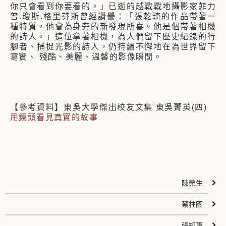
你只會看到你要看的。」已逝的越戰戰地攝影家菲力
普.瓊斯.格里芬斯曾經讚譽：「張乾琦的作品帶著一
種特質。他會為身旁的新發現所喜。他是個帶著相機
的詩人。」這位拿著相機，為人們留下歷史紀錄的行
腳者、捕捉光影的詩人，仍持續不懈地在為世界留下
寫實、 殘酷、美麗、溫馨的影像瞬間。
【參考資料】東吳大學傑出校友文集 東吳菁英(四)
用鏡頭看見真實的故事
陳榮生
蔡柱國
張知惠