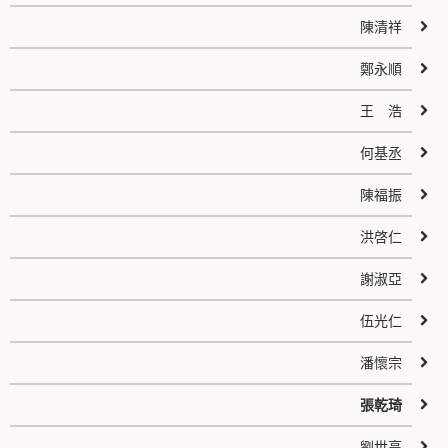
陳清祥
鄭永順
王 浩
何基丞
陳福振
洪啓仁
謝淑亞
伍光仁
潘懷宗
張乾琦
劉世高