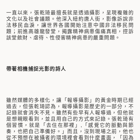
一直以來，張乾琦最擅長就是透過攝影，呈現複雜的
文化以及社會議題。他深入紐約唐人街，影像訴說非
法移民血淚，讓世界各國開始注意中國非法移民問
題；前進高雄龍發堂，揭露精神病患傷痛真相，控訴
該堂斂財、虐待、性侵害精神病患的嚴重問題。
帶著相機捕捉光影的詩人
雖然媒體的多樣化，讓「報導攝影」的黃金時期已經
過去，但張乾琦認為，報導攝影是歷史的一部分，不
記錄就會消失不見。雖然有些早有人報導過，但他就
是想親眼看到，並且用自己的方式來記錄。張乾琦有
個習慣，就是「去住在那裡」,「感覺它的脈動與節
奏，也把自己準備好。」而且，沒到現場之前，他也
從不預想在被攝者的環境裡會看到什麼畫面，「因為