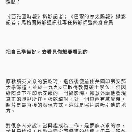
經歷：
《西雅圖時報》攝影記者；《巴爾的摩太陽報》攝影
記者；馬格蘭攝影通訊社專任攝影師暨終身會員
把自己準備好，去看見你想要看到的
原就讀英文系的張乾琦，退伍後便前住美國印第安那
大學深造，並於一九九○年取得教育碩士學位，但因
緣際會下在印第安那的一門攝影課，卻意外讓他發現
真正的興趣所在。張乾琦說，對一個東西有感覺時，
照片是最直接的表現方式。這就是照片最吸引他的地
方。
對很多人來說，當興趣成為工作，是夢寐以求的事，
尤其是這份工作帶來穩定而優渥的待遇。但是，張乾