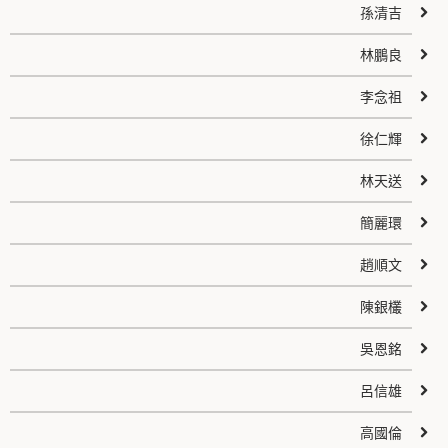
孫清吉
林鵬良
李念祖
徐仁輝
林天送
簡麗環
趙順文
陳銀欉
吳恩銘
呂信雄
高國倫