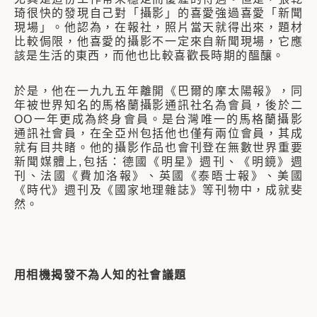
琦很快的發現自己對「攝影」的喜愛強過喜愛「新聞
現場」。他認為，在報社，照片當天就得出來，題材
比較侷限，他喜愛的攝影不一定來自新聞現場，它應
該是生活的東西，而他也比較喜歡長時期的醞釀。
於是，他在一九九五年離開《巴爾的摩太陽報》，同
年被世界知名的馬格蘭攝影通訊社名為會員，後於二
OO一年更成為終身會員。是台灣唯一的馬格蘭攝影
通訊社會員，在全亞州包括他也僅有兩位會員，其成
就有目共睹。他的攝影作品也會刊登在無數世界重要
新聞媒體上,包括：德國《明星》週刊、《明鏡》週
刊、法國《費加洛報》、英國《泰晤士報》、美國
《時代》週刊及《國家地理雜誌》等刊物中，成就斐
然。
用相機揭發不為人知的社會議題