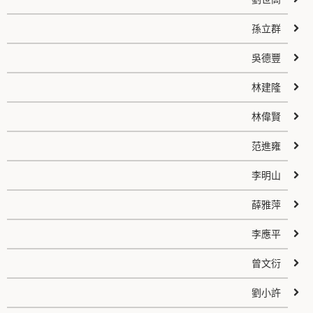
孫立群
吳德豐
林建隆
林偉賢
范進雍
李明山
薛雅萍
李應平
曾文衍
劉小許