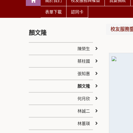
關於我們
校友服務與權益
我要捐款
表單下載
認同卡
校友服務
顏文隆
陳榮生
蔡柱國
張知惠
顏文隆
何月欣
林誠二
林蕙瑛