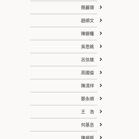
簡麗環
趙順文
陳銀欉
吳恩銘
呂信雄
高國倫
陳清祥
鄭永順
王 浩
何基丞
陳福振