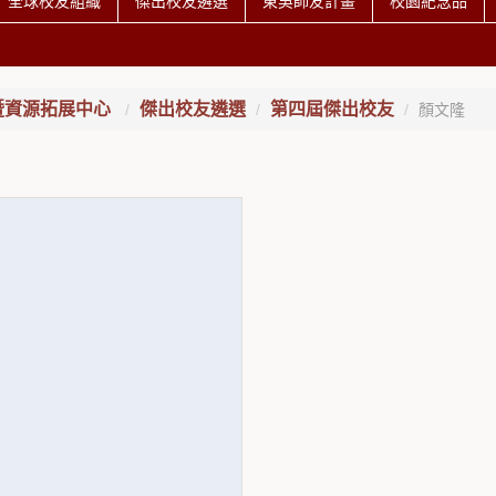
全球校友組織
傑出校友遴選
東吳師友計畫
校園紀念品
暨資源拓展中心
傑出校友遴選
第四屆傑出校友
顏文隆