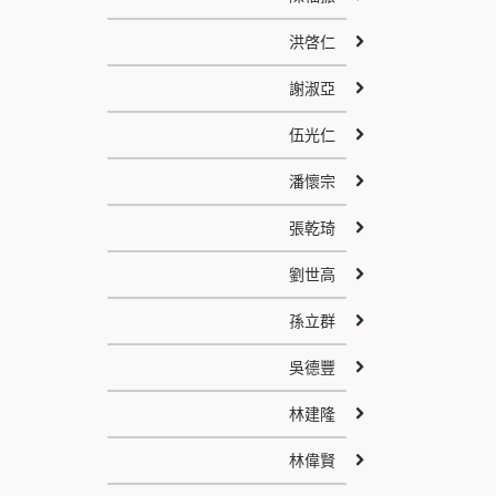
洪啓仁
謝淑亞
伍光仁
潘懷宗
張乾琦
劉世高
孫立群
吳德豐
林建隆
林偉賢