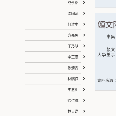
成永裕
梁國源
顏文
何淮中
方嘉男
東吳大
于乃明
顏文隆
大學董事
李正漢
孫清吉
林鵬良
資料來源
李念祖
徐仁輝
林天送