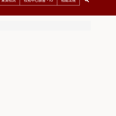
東吳校訊
校拓中心臉書、IG
相關法規