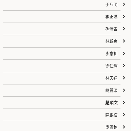
于乃明
李正漢
孫清吉
林鵬良
李念祖
徐仁輝
林天送
簡麗環
趙順文
陳銀欉
吳恩銘