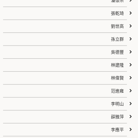
潘懷宗
張乾琦
劉世高
孫立群
吳德豐
林建隆
林偉賢
范進雍
李明山
薛雅萍
李應平