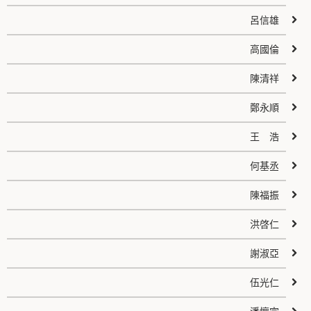
呂信雄
高國倫
陳清祥
鄭永順
王 浩
何基丞
陳福振
洪啓仁
謝淑亞
伍光仁