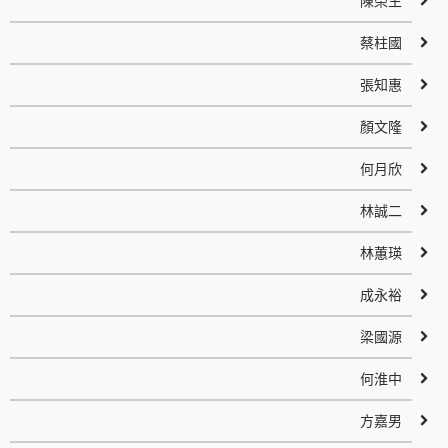
陳榮生
蔡柱國
張知惠
顏文隆
何月欣
林誠二
林蕙瑛
成永裕
梁國源
何淮中
方嘉男