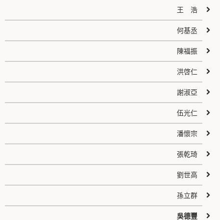
王 浩
何基丞
陳福振
洪啓仁
謝淑亞
伍光仁
潘懷宗
張乾琦
劉世高
孫立群
吳德豐