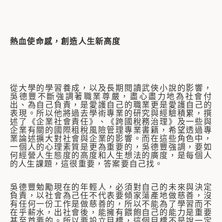
熱血使命感，創造人生新高度
從大學的學習養成，以及長期閱讀武俠小說的影響，
吳德豐不斷強調著職業尊嚴，盡心盡力地為社會付
出、為自己負責，是愛護自己的職業更是愛護自己的
表現。所以他將過去學術專業的研究與經驗積累，撰
述了《企業社會責任》、《跨國稅務治理》及一些與
企業有關的國際租稅風險管理專業書籍，希望透過專
業論述擴大對社會與企業的影響。而在這些角色中，
一個人的心理素質是更為重要的，吳德豐強調，要如
何經營人生態度的高度和人生想法的廣度，是每個人
的人生課題，這很重要，答案要自己找。
吳德豐勉勵現在的年輕人，必須對自己的未來與決定
負責，以社會為己任不代表要傾家蕩產地做慈善，沒
有任何一份工作是做慈善的，所以不能為了學習而不
在乎薪水，出社會後，能擁有餵飽自己的能力是重要
甚至首要的。所以要設立目標，這個目標不是說一定