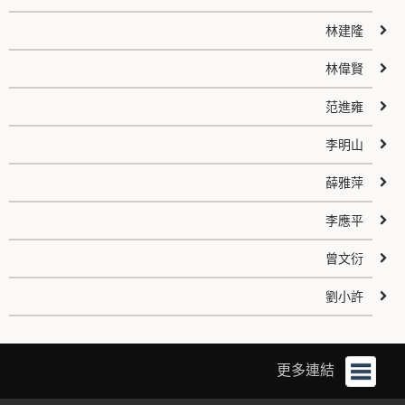
林建隆
林偉賢
范進雍
李明山
薛雅萍
李應平
曾文衍
劉小許
更多連結