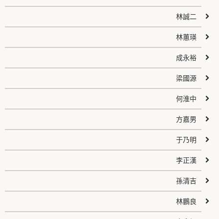
林誠二
林蕙瑛
成永裕
梁國源
何淮中
方嘉男
于乃明
李正漢
孫清吉
林鵬良