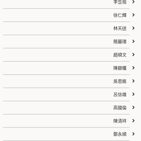
李念祖
徐仁輝
林天送
簡麗環
趙順文
陳銀欉
吳恩銘
呂信雄
高國倫
陳清祥
鄭永順