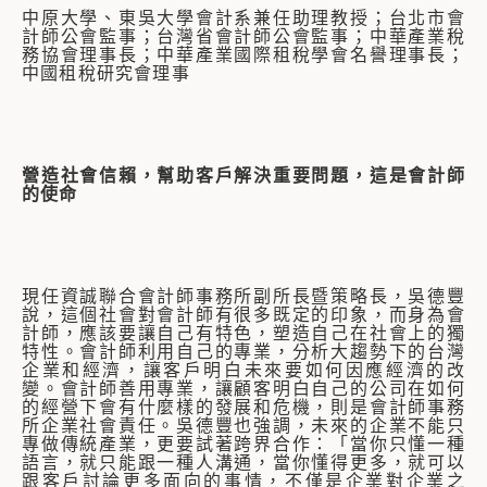
中原大學、東吳大學會計系兼任助理教授；台北市會
計師公會監事；台灣省會計師公會監事；中華產業稅
務協會理事長；中華產業國際租稅學會名譽理事長；
中國租稅研究會理事
營造社會信賴，幫助客戶解決重要問題，這是會計師
的使命
現任資誠聯合會計師事務所副所長暨策略長，吳德豐
說，這個社會對會計師有很多既定的印象，而身為會
計師，應該要讓自己有特色，塑造自己在社會上的獨
特性。會計師利用自己的專業，分析大趨勢下的台灣
企業和經濟，讓客戶明白未來要如何因應經濟的改
變。會計師善用專業，讓顧客明白自己的公司在如何
的經營下會有什麼樣的發展和危機，則是會計師事務
所企業社會責任。吳德豐也強調，未來的企業不能只
專做傳統產業，更要試著跨界合作：「當你只懂一種
語言，就只能跟一種人溝通，當你懂得更多，就可以
跟客戶討論更多面向的事情，不僅是企業對企業之