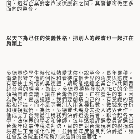
間，還有企業對客戶或供應商之間，其實都可做更多
面向的整合。」
以天下為己任的俠義性格，把別人的經濟也一起扛在
肩頭上
吳德豐從學生時代就熱愛武俠小說至今，長年累積，
漸漸影響了他的個性和看待這個世界的角度與態度。
有著俠士胸懷的吳德豐，期盼能透過企業合作共同帶
起台灣的經濟，為此，吳德豐積極參與APEC的企業
領袖高峰會議，讓在台灣做的事、正在發生的事，因
為跨界，變成議題，我們要創造自己的、有意識的觀
點和評論，而不是等著別人用各種指數、數據來分析
和檢視我們。為此，吳德豐也親身去投入跨界合作，
他成立了台灣最佳稅務判決評選委員會，聯合起各大
學、法律界的學者和律師，每年透過評選委員會選出
台灣年度最佳稅法判決，目的是對台灣現有的稅捐環
境產生正面催化作用，並藉著年度優良判決評選，讓
社會及法院重視稅務判決品質的重要性。