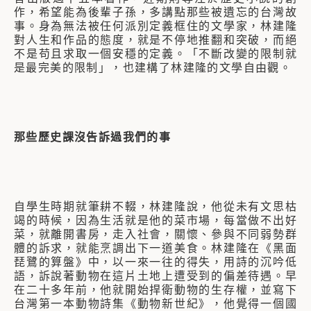
作，希望能為後輩子孫，多講點那些被遺忘的台灣故
事。身為無法被任何派別定義框住的文學家，林建隆
對人生和作品的態度，就是不停地推翻和突破，而絕
不是苟且求取一個安穩的定義。「不斷改變的限制就
是最完美的限制」，也建構了林建隆的文學自由觀。
那些歷史課沒告訴過我們的事
自學生時期就筆耕不輟，林建隆說，他從未有文思枯
竭的時候，因為生活就是他的菜市場，每當做不出好
菜，就離開書房，走入社會，關懷、參與不同弱勢群
體的訴求，就能烹調出下一道美食。林建隆在《黑面
琵鷺的算盤》中，以一來一往的得失，用詩的沉吟低
語，訴說著動物在這片土地上遭受到的偏差待遇。早
在二十多年前，他就開始捍衛動物的生存權，並寫下
台灣第一本動物詩集《動物新世紀》，他覺得一個國