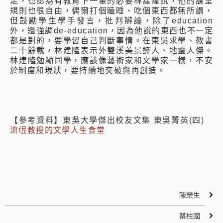
足，也認為有教育下一輩的必要林建隆說，他的課堂
規則也很自由，偶爾打個瞌睡、吃個東西都無所謂，
但鼓勵學生學手發言，批判辯論，除了education
外，還強調de-education，因為他說的東西也不一定
都是對的，要學習自己判斷事情。在東吳求學、教書
二十餘載，林建隆表示外雙溪美景醉人、地靈人傑。
林建隆勉勵同學，應該像藝術家和文學家一樣，不安
於制度和現狀，要持續地突破與再創造。
【參考資料】東吳大學傑出校友文集 東吳菁英(四)
流氓教授的文學人生食堂
陳榮生
蔡柱國