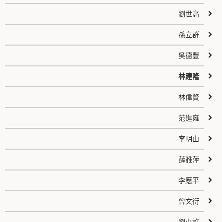
劉世高
孫立群
吳德豐
林建隆
林偉賢
范進雍
李明山
薛雅萍
李應平
曾文衍