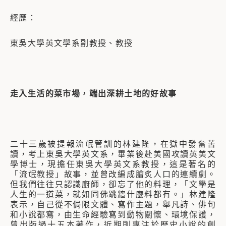
經歷：
東吳大學英文學系副教授、教授
走入生活的菜市場，端出深耕土地的好故事
二十三歲被提報流氓管訓的林建隆，在獄中發奮苦
讀，考上東吳大學英文系，畢業後赴美國攻讀英美文
學博士，現擔任東吳大學英文系教授，這是著名的
「流氓教授」故事，並曾改編成膾炙人口的連續劇。
但我們往往只認識廚師，卻忘了他的料理，「文學是
人生的一道菜，就如同佛跳牆什麼料都有。」林建隆
表示，自己從不侷限文體、寫作主題，舉凡詩、俳句
和小說都寫，由生命經驗寫到動物關懷、環境保護，
曾出版過十五本著作，近期則專注於歷史小說的創