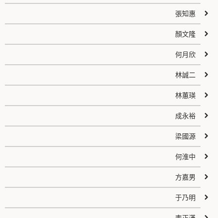
張知惠
顏文隆
何月欣
林誠二
林蕙瑛
成永裕
梁國源
何淮中
方嘉男
于乃明