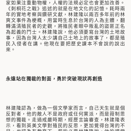
家如果注重動物權，人權的法規必定也會更加改善。
《刺桐花之戰》追述的就是在地文化的記憶。耗時兩
年的實地考察與鑽研文獻，林建隆以兩百多年前的林
爽文事件為梗概，用當時生息於台灣的人為主體，翻
轉滿清殖民者的史觀，將殖民者眼中叛亂的盜匪正名
為起義的鬥士。林建隆說，他必須要寫台灣的土地故
事，因為台灣人太少講自己土地上的故事了，都是殖
民入侵者在講。他現在要把歷史課本不會說的說出
來。
永遠站在獨裁的對面，勇於突破現狀再創造
林建隆認為，做為一個文學家而言，自己天生就是個
反對者，他的敵人不是政府或任何黨派，而是箝制思
想的獨裁。走過戒嚴時期，經歷言論審查，林建隆表
示，看到英美文學對殖民的反思，更加覺得台灣的不