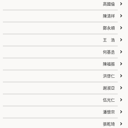
高國倫
陳清祥
鄭永順
王 浩
何基丞
陳福振
洪啓仁
謝淑亞
伍光仁
潘懷宗
張乾琦