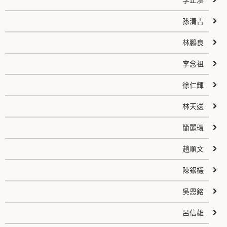
李正漢
孫清吉
林鵬良
李念祖
徐仁輝
林天送
簡麗環
趙順文
陳銀欉
吳恩銘
呂信雄