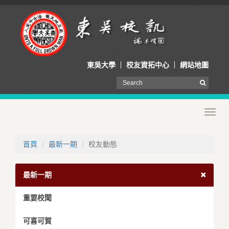
東吳大學
校友資拓中心
網站地圖
Toggl
navig
首頁
最新一期
校友動態
最新一期
重要校聞
可喜可賀