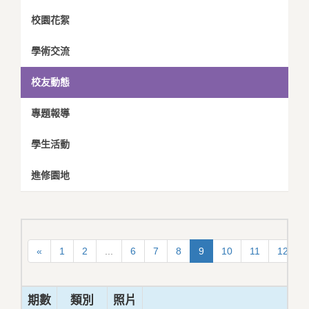
校園花絮
學術交流
校友動態
專題報導
學生活動
進修園地
«
1
2
...
6
7
8
9
10
11
12
.
期數
類別
照片