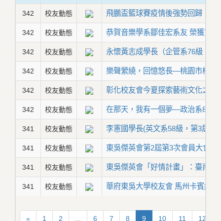
飛鵬盃籃球賽疫情後強勢回歸
342
校友動態
恭賀音樂學系鄒佳宏系友 榮獲第
342
校友動態
永懷黃志成學長（企管系76級，第
342
校友動態
樂聲縈繞，回憶悠長—桃園市校友
342
校友動態
彰化校友會今夏探索藝術文化之旅
342
校友動態
在那天，我有一個夢—政治系83級
342
校友動態
李憲國學長(英文系58級，第3屆傑
341
校友動態
東吳傑英會第2屆第3次會員大會暨
341
校友動態
東吳傑英會「好情計畫」：臺南奇
341
校友動態
華府東吳大學校友會 馬州卡賓約翰
341
校友動態
«
1
2
...
6
7
8
9
10
11
12
.