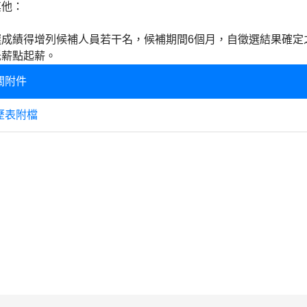
其他：
選成績得增列候補人員若干名，候補期間6個月，自徵選結果確定
低薪點起薪。
關附件
歷表附檔