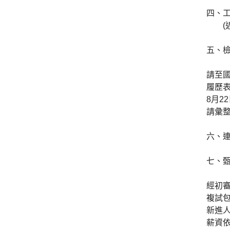
四、工
(近
五、
請至國立
履歷表
8月2
請彙整
六、連絡
七、
經初
複試包
新進
薪資依