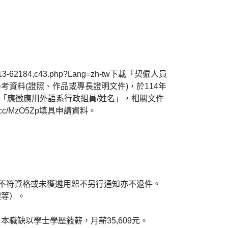
3-62184,c43.php?Lang=zh-tw下載「契僱人員
資料(證照、作品或專長證明文件)，於114年
主旨請註明「應徵應用外語系行政組員/姓名」，相關文件
.cc/MzO5Zp填具申請資料。
，不符資格或未獲遴用恕不另行通知亦不退件。
理等）。
職缺以學士學歷敍薪，月薪35,609元。