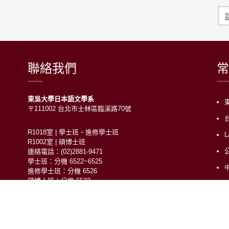
聯絡我們
常
東吳大學日本語文學系
〒111002 台北市士林區臨溪路70號
R1018室 | 學士班、進修學士班
R1002室 | 碩博士班
連絡電話：(02)2881-9471
學士班：分機 6522~6525
進修學士班：分機 6526
碩博士班：分機 6532
電子信箱：japanese@scu.edu.tw