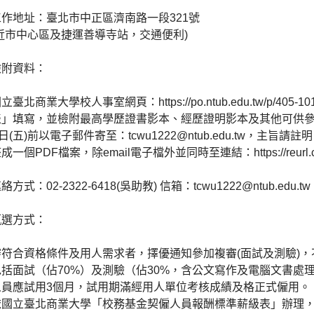
作地址：臺北市中正區濟南路一段321號
市中心區及捷運善導寺站，交通便利)
檢附資料：
臺北商業大學校人事室網頁：https://po.ntub.edu.tw/p/405-101
」填寫，並檢附最高學歷證書影本、經歷證明影本及其他可供參考
2日(五)前以電子郵件寄至：tcwu1222@ntub.edu.tw，
成一個PDF檔案，除email電子檔外並同時至連結：https://reurl
方式：02-2322-6418(吳助教) 信箱：tcwu1222@ntub.edu.tw
甄選方式：
審符合資格條件及用人需求者，擇優通知參加複審(面試及測驗)
括面試（佔70%）及測驗（佔30%，含公文寫作及電腦文書處
人員應試用3個月，試用期滿經用人單位考核成績及格正式僱用。
國立臺北商業大學「校務基金契僱人員報酬標準薪級表」辦理，本