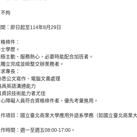
：不拘
間：即日起至114年8月29日
資格條件：
學士學歷。
積極主動、服務熱心，必要時能配合加班者。
能獨立完成並統整交辦業務者。
要求專長：
熟悉公文寫作、電腦文書處理
略具英語溝通能力
具資訊技術能力者尤佳
身心障礙人員符合資格條件者，優先考量進用。
工作項目：國立臺北商業大學應用外語系學務（如國立臺北商業
作時間：週一至週五08:00-17:00。