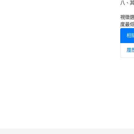
八、
視徵
度最
相
履