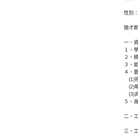
性別
徵才期
一、
１、
２、
３、
４、
(1)
(2)
(3)
５、
二、
三、工