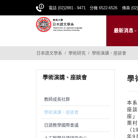
電話 (02)2881 - 9471 分機 6522-6526
傳真 (02)
最新消息
日本語文學系
學術研究
學術演講、座談會
學術演講、座談會
學
教師成長社群
本系
座談
學術演講、座談會
座」
栗村
日語教學國際會議
（1
年9