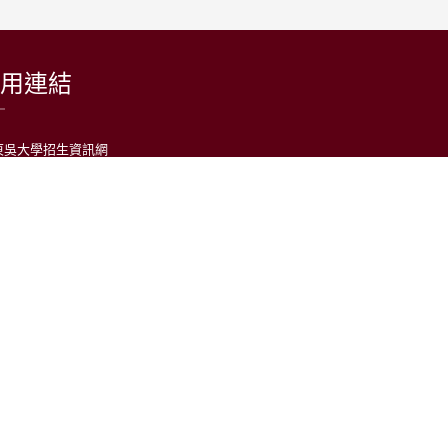
用連結
東吳大學招生資訊網
台灣日語教育學會
LARP at SCU 日語學習者語料庫
公益財團法人日本台灣交流協會台北事務所
中央通訊社
中央廣播電台(日本語)
台灣光華雜誌(日本語)
日語學習平台
大學社會責任實踐計畫（USR）