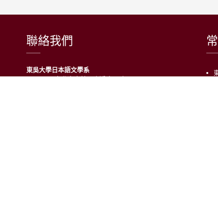
聯絡我們
常
東吳大學日本語文學系
〒111002 台北市士林區臨溪路70號
R1018室 | 學士班、進修學士班
R1002室 | 碩博士班
連絡電話：(02)2881-9471
學士班：分機 6522~6525
進修學士班：分機 6526
碩博士班：分機 6532
電子信箱：japanese@scu.edu.tw